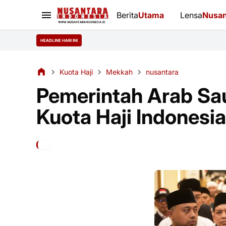
Berita
Utama
Lensa
Nusan
HEADLINE HARI INI
Kuota Haji
Mekkah
nusantara
Pemerintah Arab Sa
Kuota Haji Indonesi