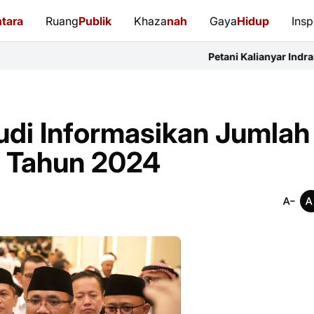
tara
Ruang
Publik
Khaza
nah
Gaya
Hidup
Insp
Petani Kalianyar Indramayu Keluhkan Sa
udi Informasikan Jumlah
a Tahun 2024