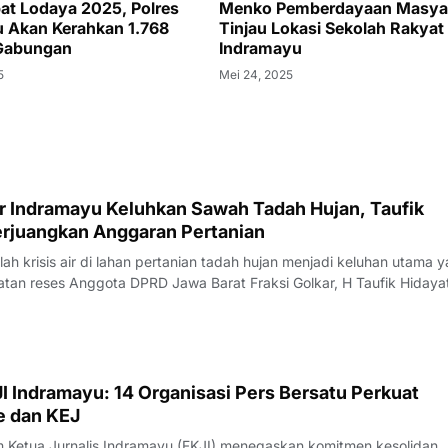
at Lodaya 2025, Polres
Menko Pemberdayaan Masya
 Akan Kerahkan 1.768
Tinjau Lokasi Sekolah Rakyat 
 Gabungan
Indramayu
5
Mei 24, 2025
ar Indramayu Keluhkan Sawah Tadah Hujan, Taufik
Perjuangkan Anggaran Pertanian
 krisis air di lahan pertanian tadah hujan menjadi keluhan utama 
tan reses Anggota DPRD Jawa Barat Fraksi Golkar, H Taufik Hidaya
camatan Krangkeng, Kabupaten Indramayu, Sabtu (08/08/2026).Ke
awasan penyelengg
I Indramayu: 14 Organisasi Pers Bersatu Perkuat
e dan KEJ
Ketua Jurnalis Indramayu (FKJI) menegaskan komitmen kesolidan