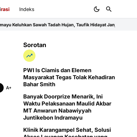
i
rasi
Indeks
wah Tadah Hujan, Taufik Hidayat Janji Perjuangkan Anggaran Per
Sorotan
PWI ls Ciamis dan Elemen
Masyarakat Tegas Tolak Kehadiran
Bahar Smith
Banyak Doorprize Menarik, Ini
Waktu Pelaksanaan Maulid Akbar
MT Anwarun Nabawiyyah
Juntikebon Indramayu
Klinik Karangampel Sehat, Solusi
Akses Layanan Kesehatan yang