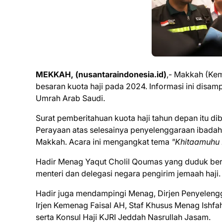
MEKKAH, (nusantaraindonesia.id)
,- Makkah (Kem
besaran kuota haji pada 2024. Informasi ini disam
Umrah Arab Saudi.
Surat pemberitahuan kuota haji tahun depan itu dib
Perayaan atas selesainya penyelenggaraan ibadah 
Makkah. Acara ini mengangkat tema
"Khitaamuhu 
Hadir Menag Yaqut Cholil Qoumas yang duduk berse
menteri dan delegasi negara pengirim jemaah haji.
Hadir juga mendampingi Menag, Dirjen Penyelengg
Irjen Kemenag Faisal AH, Staf Khusus Menag Ishfah
serta Konsul Haji KJRI Jeddah Nasrullah Jasam.