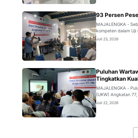
93 Persen Pese
MAJALENGKA - Seban
kompeten dalam Uji 
Majalengka pada 22–
Juli 23, 2026
pengumuman yang be
Puluhan Wartaw
Tingkatkan Kual
MAJALENGKA - Puluh
(UKW) Angkatan 77, 
Jawa Barat di Majal
Juli 22, 2026
Ahmad Syukrie, me