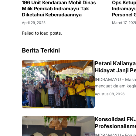
196 Unit Kendaraan Mobil Dinas
Ops Ketup
Milik Pemkab Indramayu Tak
Indramayu
Diketahui Keberadaannya
Personel
April 29, 2025
Maret 17, 202
Failed to load posts.
Berita Terkini
Petani Kaliany
Hidayat Janji 
INDRAMAYU - Masalah
mencuat dalam kegia
Desa Krangkeng, Ke
Agustus 08, 2026
dalam rangka peng
Konsolidasi FKJ
Profesionalism
INDRAMAYU - Forum 