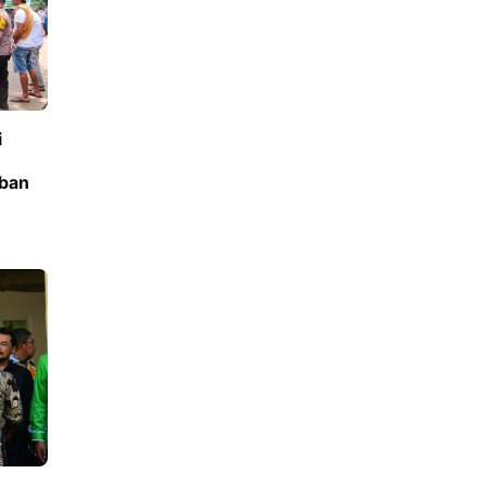
i
rban