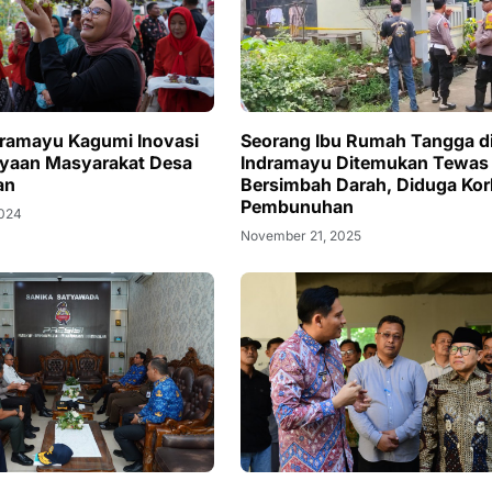
dramayu Kagumi Inovasi
Seorang Ibu Rumah Tangga d
yaan Masyarakat Desa
Indramayu Ditemukan Tewas
an
Bersimbah Darah, Diduga Ko
Pembunuhan
2024
November 21, 2025