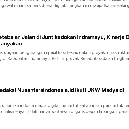
gawal dinamika pers di era digital. Langkah ini diwujudkan melalui 
nternal bertempat di Rumah Makan Payoe, Jalan Olahraga, Indramayu
rtemuan yang ber
tebalan Jalan di Juntikedokan Indramayu, Kinerja 
tanyakan
 dugaan pengurangan spesifikasi teknis dalam proyek infrastruktu
di Kabupaten Indramayu. Kali ini, proyek Rehabilitasi Jalan Lingku
, Kecamatan Juntinyuat, berada di bawah sorotan tajam lantaran
si pengerjaan yang
edaksi Nusantaraindonesia.id Ikuti UKW Madya di
inamika industri media digital menuntut setiap insan pers untuk te
sionalismenya. Tidak hanya wartawan di garis depan lapangan, para
 merasa perlu kembali bercermin dan menguji kapasitas diri demi m
k yang disajik