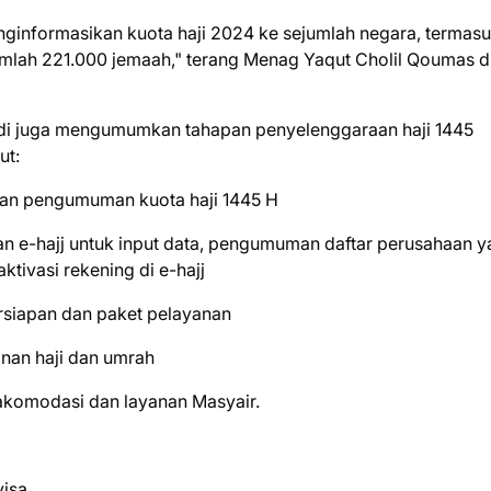
nginformasikan kuota haji 2024 ke sejumlah negara, termas
jumlah 221.000 jemaah," terang Menag Yaqut Cholil Qoumas d
udi juga mengumumkan tahapan penyelenggaraan haji 1445
ut:
dan pengumuman kuota haji 1445 H
n e-hajj untuk input data, pengumuman daftar perusahaan 
tivasi rekening di e-hajj
rsiapan dan paket pelayanan
nan haji dan umrah
 akomodasi dan layanan Masyair.
visa