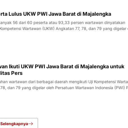
rta Lulus UKW PWI Jawa Barat di Majalengka
yak 56 dari 60 peserta atau 93,33 persen wartawan dinyatakan
Kompetensi Wartawan (UKW) Angkatan 77, 78, dan 79 yang digelar 
23 Juli 2026.Penguji UKW, Rita, menyampaikan hasil evaluasi akhi
rlangsung pada Kamis (23/7/
an Ikuti UKW PWI Jawa Barat di Majalengka untuk
itas Pers
an wartawan dari berbagai daerah mengikuti Uji Kompetensi Wart
78, dan 79 yang digelar oleh Persatuan Wartawan Indonesia (PWI) P
engka, Rabu (22/7/2026).Pelaksana Tugas (Plt) Ketua PWI Jawa Bar
nyampaikan bahwa UK
Selengkapnya