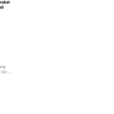
rakat
di
yang
t SH di
giatan