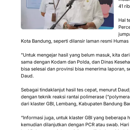
41 ri
Hal t
Perc
jump
Kota Bandung, seperti dilansir laman resmi Humas
"Untuk mengejar hasil yang belum masuk, kita da
sama dengan Kodam dan Polda, dan Dinas Kesehata
bisa selesai dan provinsi bisa menerima laporan, 
Daud.
Sebagai tindaklanjut hasil tes cepat, menurut Dau
dengan teknik reaksi rantai polimerase (“polymera
dari klaster GBI, Lembang, Kabupaten Bandung Ba
“Informasi juga, untuk klaster GBI yang beberapa ha
kemudian dilanjutkan dengan PCR atau swab. Hari 