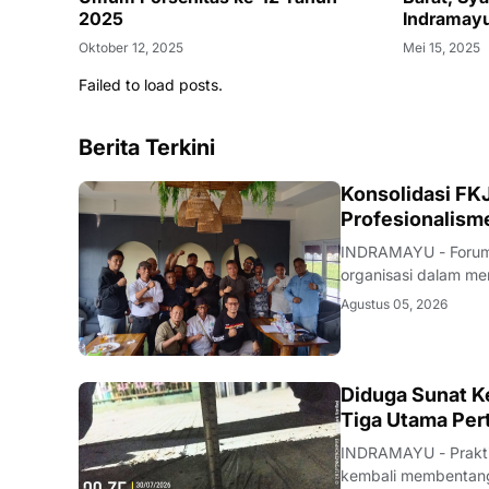
2025
Indramayu
Oktober 12, 2025
Mei 15, 2025
Failed to load posts.
Berita Terkini
Konsolidasi FKJ
Profesionalism
INDRAMAYU - Forum 
organisasi dalam men
rapat konsolidasi i
Agustus 05, 2026
Rabu (5/8/2026).Pe
KRIMINAL
Diduga Sunat Ke
Tiga Utama Per
INDRAMAYU - Praktik
kembali membentang 