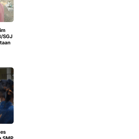
im
3/SGJ
taan
des
a SMP