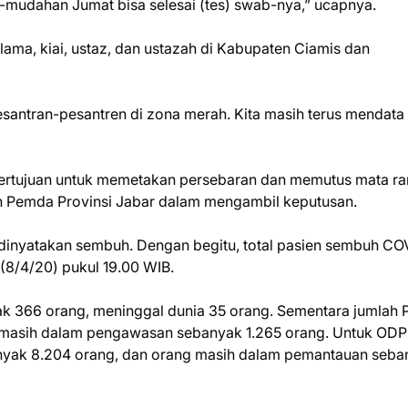
h-mudahan Jumat bisa selesai (tes) swab-nya,” ucapnya.
ama, kiai, ustaz, dan ustazah di Kabupaten Ciamis dan
esantran-pesantren di zona merah. Kita masih terus mendata
bertujuan untuk memetakan persebaran dan memutus mata ra
an Pemda Provinsi Jabar dalam mengambil keputusan.
dinyatakan sembuh. Dengan begitu, total pasien sembuh CO
 (8/4/20) pukul 19.00 WIB.
ak 366 orang, meninggal dunia 35 orang. Sementara jumlah
n masih dalam pengawasan sebanyak 1.265 orang. Untuk ODP
nyak 8.204 orang, dan orang masih dalam pemantauan seba