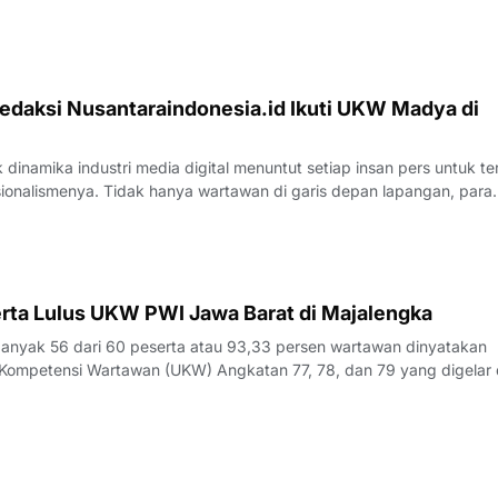
, Kecamatan Juntinyuat, berada di bawah sorotan tajam lantaran
si pengerjaan yang
edaksi Nusantaraindonesia.id Ikuti UKW Madya di
inamika industri media digital menuntut setiap insan pers untuk te
sionalismenya. Tidak hanya wartawan di garis depan lapangan, para
 merasa perlu kembali bercermin dan menguji kapasitas diri demi m
k yang disajik
rta Lulus UKW PWI Jawa Barat di Majalengka
yak 56 dari 60 peserta atau 93,33 persen wartawan dinyatakan
Kompetensi Wartawan (UKW) Angkatan 77, 78, dan 79 yang digelar 
23 Juli 2026.Penguji UKW, Rita, menyampaikan hasil evaluasi akhi
rlangsung pada Kamis (23/7/