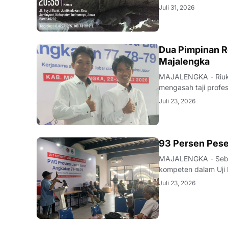
Desa Juntikedokan I
Juli 31, 2026
ditemukannya indika
Dua Pimpinan R
Majalengka
MAJALENGKA - Riuk d
mengasah taji profe
nakhoda redaksi pun
Juli 23, 2026
mutu karya jurnalisti
93 Persen Pese
MAJALENGKA - Seban
kompeten dalam Uji 
Majalengka pada 22–
Juli 23, 2026
pengumuman yang be