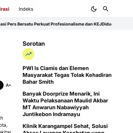
i
rasi
Indeks
 Perkuat Profesionalisme dan KEJ
Diduga Sunat Ketebalan Jalan d
Sorotan
PWI ls Ciamis dan Elemen
Masyarakat Tegas Tolak Kehadiran
Bahar Smith
Banyak Doorprize Menarik, Ini
Waktu Pelaksanaan Maulid Akbar
MT Anwarun Nabawiyyah
Juntikebon Indramayu
ah
ota,
Klinik Karangampel Sehat, Solusi
ekitar
Akses Layanan Kesehatan yang