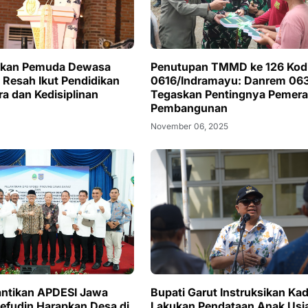
kan Pemuda Dewasa
Penutupan TMMD ke 126 Kod
 Resah Ikut Pendidikan
0616/Indramayu: Danrem 06
ra dan Kedisiplinan
Tegaskan Pentingnya Pemera
Pembangunan
November 06, 2025
lantikan APDESI Jawa
Bupati Garut Instruksikan Ka
aefudin Harapkan Desa di
Lakukan Pendataan Anak Usi