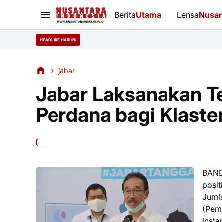
Berita
Utama
Lensa
Nusan
HEADLINE HARI INI
jabar
Jabar Laksanakan 
Perdana bagi Klaste
BAND
posit
Juml
(Pem
insta