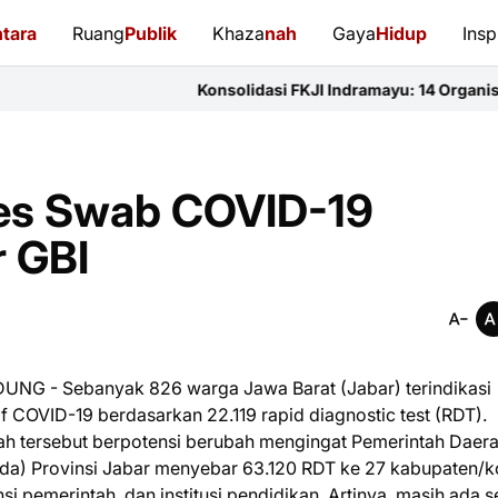
tara
Ruang
Publik
Khaza
nah
Gaya
Hidup
Insp
Konsolidasi FKJI Indramayu: 14 Organisasi Pers Bersatu
Tes Swab COVID-19
r GBI
UNG - Sebanyak 826 warga Jawa Barat (Jabar) terindikasi
if COVID-19 berdasarkan 22.119 rapid diagnostic test (RDT).
ah tersebut berpotensi berubah mengingat Pemerintah Daer
da) Provinsi Jabar menyebar 63.120 RDT ke 27 kabupaten/k
nsi pemerintah, dan institusi pendidikan. Artinya, masih ada s