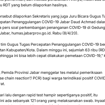
bu RDT yang belum dilaporkan hasilnya.
ersebut dilaporkan Sekretaris yang juga Juru Bicara Gugus 
epatan Penanggulangan COVID-19 Jabar Daud Achmad dal
a pers soal perkembangan penanganan COVID-19 di Gedung
 Jabar, humas.jabarprov.go.id. Rabu (8/4/20).
ri tim Gugus Tugas Percepatan Penanggulangan COVID-19 be
n Kabupaten/Kota. Dalam minggu ini, sejumlah 63 ribu (RDT
sehingga ini bisa lebih cepat dilakukan pemetaan COVID-19," 
d, Pemda Provinsi Jabar menggelar tes melalui pemeriksaan
se chain reaction”/ PCR) bagi warga terindikasi positif COVI
rat.
ri lalu dengan rapid test hampir sepertiganya positif, itu
ini ada sebanyak 121 orang yang melaksanakan swab. Inyaal