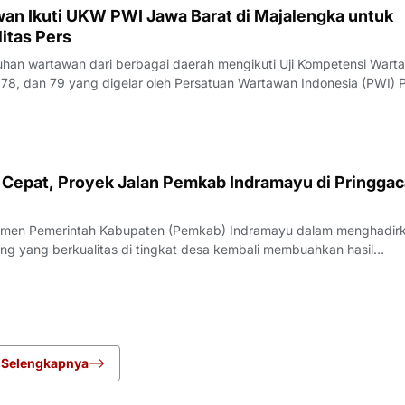
an Ikuti UKW PWI Jawa Barat di Majalengka untuk
itas Pers
an wartawan dari berbagai daerah mengikuti Uji Kompetensi Wart
78, dan 79 yang digelar oleh Persatuan Wartawan Indonesia (PWI) P
engka, Rabu (22/7/2026).Pelaksana Tugas (Plt) Ketua PWI Jawa Bar
nyampaikan bahwa UK
Cepat, Proyek Jalan Pemkab Indramayu di Pringgac
men Pemerintah Kabupaten (Pemkab) Indramayu dalam menghadir
ang yang berkualitas di tingkat desa kembali membuahkan hasil
rgi yang apik antara pemangku kebijakan dan penyedia jasa, proyek
i Desa Pringgacala, Kecamatan Kar
Selengkapnya