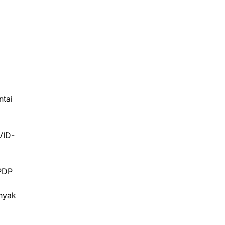
ntai
VID-
 PDP
nyak