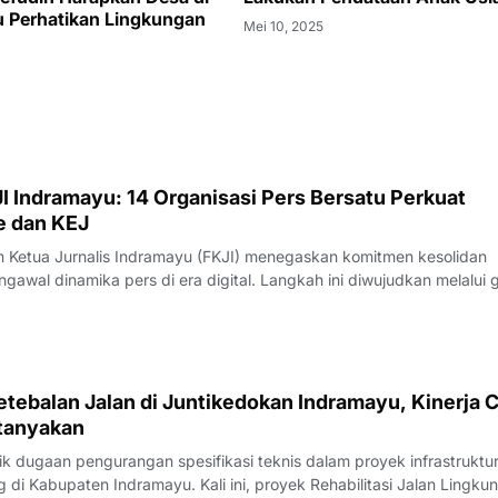
 Perhatikan Lingkungan
Mei 10, 2025
I Indramayu: 14 Organisasi Pers Bersatu Perkuat
e dan KEJ
Ketua Jurnalis Indramayu (FKJI) menegaskan komitmen kesolidan
gawal dinamika pers di era digital. Langkah ini diwujudkan melalui 
nternal bertempat di Rumah Makan Payoe, Jalan Olahraga, Indramayu
rtemuan yang ber
tebalan Jalan di Juntikedokan Indramayu, Kinerja 
tanyakan
 dugaan pengurangan spesifikasi teknis dalam proyek infrastruktu
di Kabupaten Indramayu. Kali ini, proyek Rehabilitasi Jalan Lingku