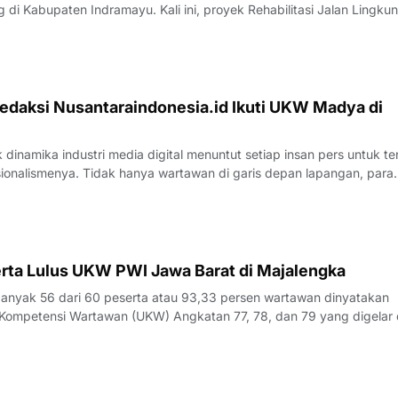
di Kabupaten Indramayu. Kali ini, proyek Rehabilitasi Jalan Lingku
, Kecamatan Juntinyuat, berada di bawah sorotan tajam lantaran
si pengerjaan yang
edaksi Nusantaraindonesia.id Ikuti UKW Madya di
inamika industri media digital menuntut setiap insan pers untuk te
sionalismenya. Tidak hanya wartawan di garis depan lapangan, para
 merasa perlu kembali bercermin dan menguji kapasitas diri demi m
k yang disajik
rta Lulus UKW PWI Jawa Barat di Majalengka
yak 56 dari 60 peserta atau 93,33 persen wartawan dinyatakan
Kompetensi Wartawan (UKW) Angkatan 77, 78, dan 79 yang digelar 
23 Juli 2026.Penguji UKW, Rita, menyampaikan hasil evaluasi akhi
rlangsung pada Kamis (23/7/