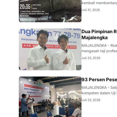
kembali membentang 
Desa Juntikedokan I
Juli 31, 2026
ditemukannya indika
Dua Pimpinan R
Majalengka
MAJALENGKA - Riuk d
mengasah taji profe
nakhoda redaksi pun
Juli 23, 2026
mutu karya jurnalisti
93 Persen Pese
MAJALENGKA - Seban
kompeten dalam Uji 
Majalengka pada 22–
Juli 23, 2026
pengumuman yang be