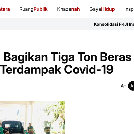
tara
Ruang
Publik
Khaza
nah
Gaya
Hidup
Insp
Konsolidasi FKJI Indramayu: 14 Organ
 Bagikan Tiga Ton Beras
 Terdampak Covid-19