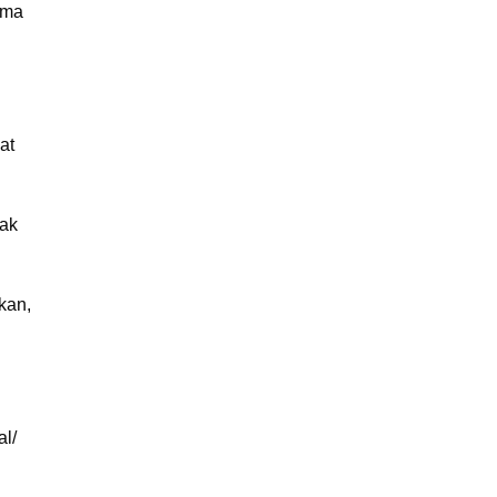
ima
at
pak
kan,
al/