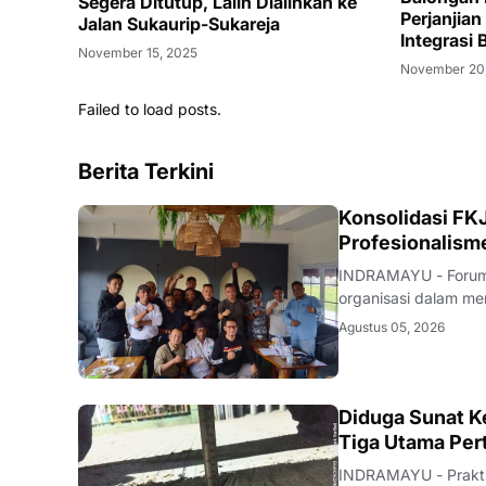
Segera Ditutup, Lalin Dialihkan ke
Perjanjian
Jalan Sukaurip-Sukareja
Integrasi 
November 15, 2025
November 20
Failed to load posts.
Berita Terkini
Konsolidasi FKJ
Profesionalism
INDRAMAYU - Forum 
organisasi dalam men
rapat konsolidasi i
Agustus 05, 2026
Rabu (5/8/2026).Pe
KRIMINAL
Diduga Sunat Ke
Tiga Utama Per
INDRAMAYU - Praktik