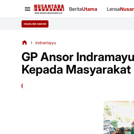
Berita
Utama
Lensa
Nusan
HEADLINE HARI INI
indramayu
GP Ansor Indramayu
Kepada Masyarakat