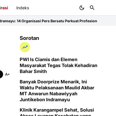
i
rasi
Indeks
isasi Pers Bersatu Perkuat Profesionalisme dan KEJ
Diduga Sunat
Sorotan
PWI ls Ciamis dan Elemen
Masyarakat Tegas Tolak Kehadiran
Bahar Smith
Banyak Doorprize Menarik, Ini
Waktu Pelaksanaan Maulid Akbar
MT Anwarun Nabawiyyah
Juntikebon Indramayu
Klinik Karangampel Sehat, Solusi
Akses Layanan Kesehatan yang