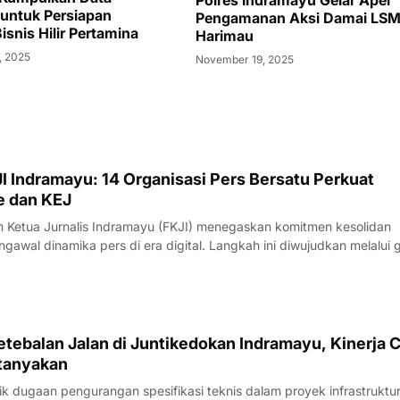
Polres Indramayu Gelar Apel
 untuk Persiapan
Pengamanan Aksi Damai LS
Bisnis Hilir Pertamina
Harimau
, 2025
November 19, 2025
I Indramayu: 14 Organisasi Pers Bersatu Perkuat
e dan KEJ
Ketua Jurnalis Indramayu (FKJI) menegaskan komitmen kesolidan
gawal dinamika pers di era digital. Langkah ini diwujudkan melalui 
nternal bertempat di Rumah Makan Payoe, Jalan Olahraga, Indramayu
rtemuan yang ber
tebalan Jalan di Juntikedokan Indramayu, Kinerja 
tanyakan
 dugaan pengurangan spesifikasi teknis dalam proyek infrastruktu