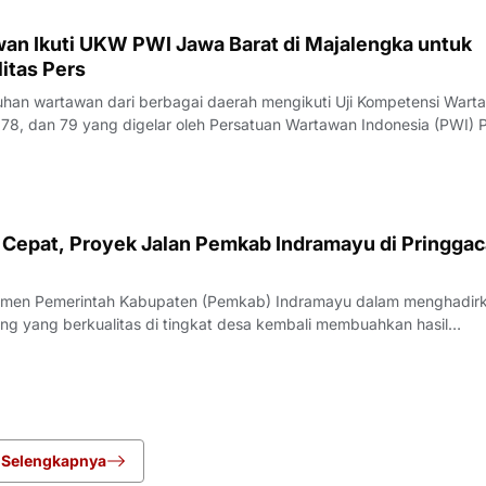
an Ikuti UKW PWI Jawa Barat di Majalengka untuk
itas Pers
an wartawan dari berbagai daerah mengikuti Uji Kompetensi Wart
78, dan 79 yang digelar oleh Persatuan Wartawan Indonesia (PWI) P
engka, Rabu (22/7/2026).Pelaksana Tugas (Plt) Ketua PWI Jawa Bar
nyampaikan bahwa UK
Cepat, Proyek Jalan Pemkab Indramayu di Pringgac
men Pemerintah Kabupaten (Pemkab) Indramayu dalam menghadir
ang yang berkualitas di tingkat desa kembali membuahkan hasil
rgi yang apik antara pemangku kebijakan dan penyedia jasa, proyek
i Desa Pringgacala, Kecamatan Kar
Selengkapnya