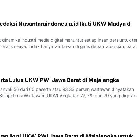
si pengerjaan yang
edaksi Nusantaraindonesia.id Ikuti UKW Madya di
inamika industri media digital menuntut setiap insan pers untuk te
sionalismenya. Tidak hanya wartawan di garis depan lapangan, para
 merasa perlu kembali bercermin dan menguji kapasitas diri demi m
k yang disajik
rta Lulus UKW PWI Jawa Barat di Majalengka
yak 56 dari 60 peserta atau 93,33 persen wartawan dinyatakan
Kompetensi Wartawan (UKW) Angkatan 77, 78, dan 79 yang digelar 
23 Juli 2026.Penguji UKW, Rita, menyampaikan hasil evaluasi akhi
rlangsung pada Kamis (23/7/
an Ikuti UKW PWI Jawa Barat di Majalengka untuk