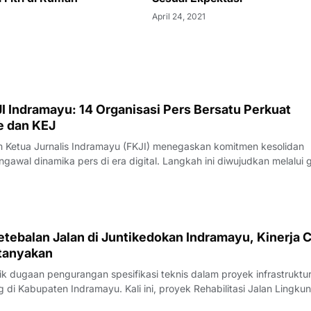
April 24, 2021
I Indramayu: 14 Organisasi Pers Bersatu Perkuat
e dan KEJ
Ketua Jurnalis Indramayu (FKJI) menegaskan komitmen kesolidan
gawal dinamika pers di era digital. Langkah ini diwujudkan melalui 
nternal bertempat di Rumah Makan Payoe, Jalan Olahraga, Indramayu
rtemuan yang ber
tebalan Jalan di Juntikedokan Indramayu, Kinerja 
tanyakan
 dugaan pengurangan spesifikasi teknis dalam proyek infrastruktu
di Kabupaten Indramayu. Kali ini, proyek Rehabilitasi Jalan Lingku
, Kecamatan Juntinyuat, berada di bawah sorotan tajam lantaran