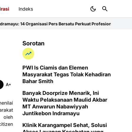
i
rasi
Indeks
nisasi Pers Bersatu Perkuat Profesionalisme dan KEJ
Diduga Suna
Sorotan
PWI ls Ciamis dan Elemen
Masyarakat Tegas Tolak Kehadiran
Bahar Smith
Banyak Doorprize Menarik, Ini
Waktu Pelaksanaan Maulid Akbar
nilai
MT Anwarun Nabawiyyah
arakat
Juntikebon Indramayu
 oleh
itizen
Klinik Karangampel Sehat, Solusi
Akses Layanan Kesehatan yang