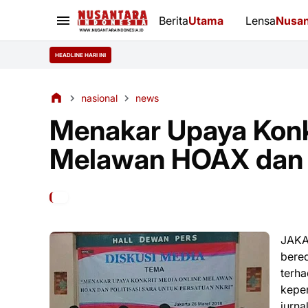
Berita
Utama
Lensa
Nusan
HEADLINE HARI INI
nasional
news
Menakar Upaya Konk
Melawan HOAX dan P
JAKA
bere
terh
kepen
jurna