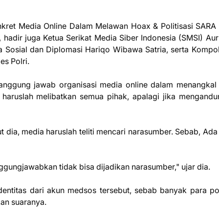
kret Media Online Dalam Melawan Hoax & Politisasi SARA
 hadir juga Ketua Serikat Media Siber Indonesia (SMSI) Aur
ia Sosial dan Diplomasi Hariqo Wibawa Satria, serta Kompo
s Polri.
anggung jawab organisasi media online dalam menangkal 
i haruslah melibatkan semua pihak, apalagi jika mengandu
t dia, media haruslah teliti mencari narasumber. Sebab, Ada 
ggungjawabkan tidak bisa dijadikan narasumber," ujar dia.
dentitas dari akun medsos tersebut, sebab banyak para pol
an suaranya.