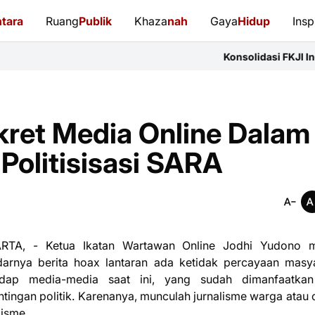
tara
Ruang
Publik
Khaza
nah
Gaya
Hidup
Insp
Konsolidasi FKJI Indramayu: 14 Orga
ret Media Online Dalam
olitisisasi SARA
RTA, - Ketua Ikatan Wartawan Online Jodhi Yudono me
darnya berita hoax lantaran ada ketidak percayaan masy
adap media-media saat ini, yang sudah dimanfaatkan
tingan politik. Karenanya, munculah jurnalisme warga atau c
lisme.