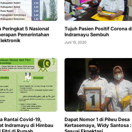
 Peringkat 5 Nasional
Tujuh Pasien Positif Corona d
nerapan Pemerintahan
Indramayu Sembuh
lektronik
Juni 15, 2020
a Rantai Covid-19,
Dapat Nomor 1 di Pilwu Desa
t Indramayu di Himbau
Kertasemaya, Widy Santosa :
l Fitri di Rumah
Sesuai Ekpektasi