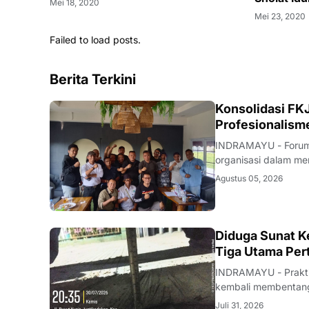
Mei 18, 2020
Mei 23, 2020
Failed to load posts.
Berita Terkini
Konsolidasi FKJ
Profesionalism
INDRAMAYU - Forum 
organisasi dalam men
rapat konsolidasi i
Agustus 05, 2026
Rabu (5/8/2026).Pe
KRIMINAL
Diduga Sunat Ke
Tiga Utama Per
INDRAMAYU - Praktik
kembali membentang 
Desa Juntikedokan I
Juli 31, 2026