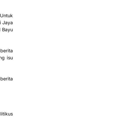
 Untuk
i Jaya
l Bayu
berita
ng isu
berita
itikus