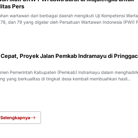
itas Pers
an wartawan dari berbagai daerah mengikuti Uji Kompetensi Wart
78, dan 79 yang digelar oleh Persatuan Wartawan Indonesia (PWI) P
engka, Rabu (22/7/2026).Pelaksana Tugas (Plt) Ketua PWI Jawa Bar
nyampaikan bahwa UK
Cepat, Proyek Jalan Pemkab Indramayu di Pringgac
men Pemerintah Kabupaten (Pemkab) Indramayu dalam menghadir
ang yang berkualitas di tingkat desa kembali membuahkan hasil
rgi yang apik antara pemangku kebijakan dan penyedia jasa, proyek
i Desa Pringgacala, Kecamatan Kar
Selengkapnya