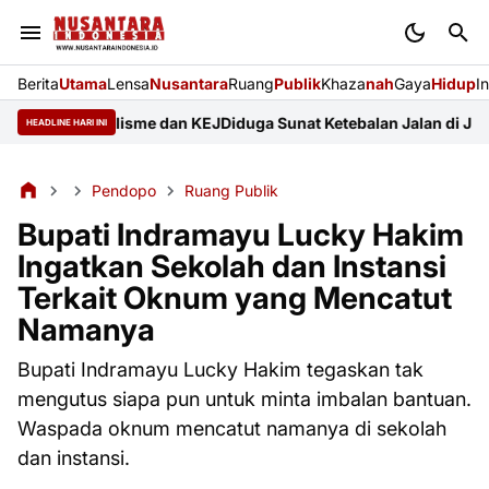
Berita
Utama
Lensa
Nusantara
Ruang
Publik
Khaza
nah
Gaya
Hidup
I
rofesionalisme dan KEJ
Diduga Sunat Ketebalan Jalan di Juntikedo
HEADLINE HARI INI
Pendopo
Ruang Publik
Bupati Indramayu Lucky Hakim
Ingatkan Sekolah dan Instansi
Terkait Oknum yang Mencatut
Namanya
Bupati Indramayu Lucky Hakim tegaskan tak
mengutus siapa pun untuk minta imbalan bantuan.
Waspada oknum mencatut namanya di sekolah
dan instansi.