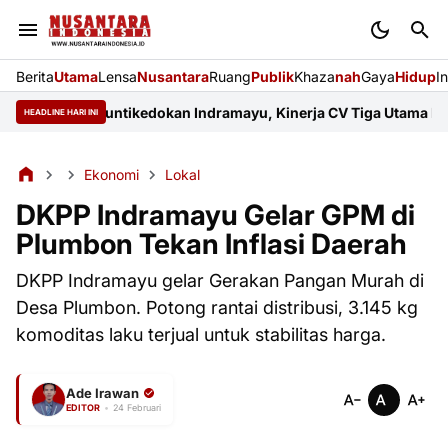
Berita
Utama
Lensa
Nusantara
Ruang
Publik
Khaza
nah
Gaya
Hidup
I
Jalan di Juntikedokan Indramayu, Kinerja CV Tiga Utama Pertany
HEADLINE HARI INI
Ekonomi
Lokal
DKPP Indramayu Gelar GPM di
Plumbon Tekan Inflasi Daerah
DKPP Indramayu gelar Gerakan Pangan Murah di
Desa Plumbon. Potong rantai distribusi, 3.145 kg
komoditas laku terjual untuk stabilitas harga.
Ade Irawan
EDITOR
•
24 Februari