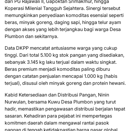
dari PG Rajawali II, Gapoktan Srimakmur, hingga
Koperasi Milenial Tangguh Sejahtera. Sinergi tersebut
memungkinkan penyediaan komoditas esensial seperti
beras, minyak goreng, daging sapi, hingga telur ayam
dengan akses yang lebih terjangkau bagi warga Desa
Plumbon dan sekitarnya.
Data DKPP mencatat antusiasme warga yang cukup
tinggi. Dari total 5.100 kg stok pangan yang disediakan,
sebanyak 3.145 kg laku terjual dalam waktu singkat.
Beras premium menjadi komoditas paling diburu
dengan catatan penjualan mencapai 1.000 kg (habis
terjual), disusul oleh minyak goreng dan protein hewani.
​Kabid Ketersediaan dan Distribusi Pangan, Ninin
Nurwulan, bersama Kuwu Desa Plumbon yang turut
hadir, memastikan pengawasan distribusi berjalan tepat
sasaran. Kehadiran para pejabat ini mempertegas
komitmen daerah dalam mengawal rantai pasok
pangan di tengah ketidakpastian harga pasar global