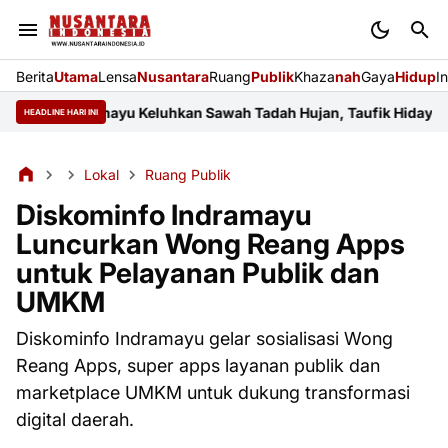
Berita
Utama
Lensa
Nusantara
Ruang
Publik
Khaza
nah
Gaya
Hidup
I
ar Indramayu Keluhkan Sawah Tadah Hujan, Taufik Hidayat Janji 
HEADLINE HARI INI
Lokal
Ruang Publik
Diskominfo Indramayu
Luncurkan Wong Reang Apps
untuk Pelayanan Publik dan
UMKM
Diskominfo Indramayu gelar sosialisasi Wong
Reang Apps, super apps layanan publik dan
marketplace UMKM untuk dukung transformasi
digital daerah.