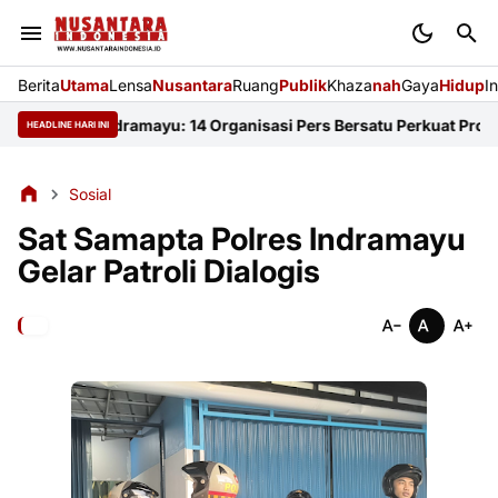
Berita
Utama
Lensa
Nusantara
Ruang
Publik
Khaza
nah
Gaya
Hidup
I
i FKJI Indramayu: 14 Organisasi Pers Bersatu Perkuat Profesiona
HEADLINE HARI INI
Sosial
Sat Samapta Polres Indramayu
Gelar Patroli Dialogis