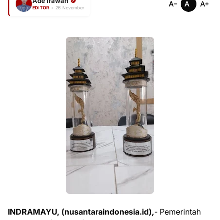
Ade Irawan
EDITOR
•
26 November
INDRAMAYU, (nusantaraindonesia.id),
- Pemerintah