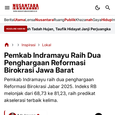
Berita
Utama
Lensa
Nusantara
Ruang
Publik
Khaza
nah
Gaya
Hidup
I
kan Sawah Tadah Hujan, Taufik Hidayat Janji Perjuangkan Anggara
HEADLINE HARI INI
Inspirasi
Lokal
Pemkab Indramayu Raih Dua
Penghargaan Reformasi
Birokrasi Jawa Barat
Pemkab Indramayu raih dua penghargaan
Reformasi Birokrasi Jabar 2025. Indeks RB
melonjak dari 68,73 ke 81,23, raih predikat
akselerasi terbaik kelima.