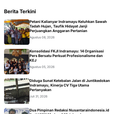
Berita Terkini
Petani Kalianyar Indramayu Keluhkan Sawah
Tadah Hujan, Taufik Hidayat Janji
Perjuangkan Anggaran Pertanian
Agustus 08, 2026
Konsolidasi FKJI Indramayu: 14 Organisasi
Pers Bersatu Perkuat Profesionalisme dan
KEJ
Agustus 05, 2026
KRIMINAL
Diduga Sunat Ketebalan Jalan di Juntikedokan
Indramayu, Kinerja CV Tiga Utama
Pertanyakan
Juli 31, 2026
Dua Pimpinan Redaksi Nusantaraindonesia.id