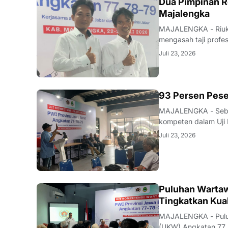
Dua Pimpinan R
Majalengka
MAJALENGKA - Riuk d
mengasah taji profe
nakhoda redaksi pun
Juli 23, 2026
mutu karya jurnalisti
93 Persen Pese
MAJALENGKA - Seban
kompeten dalam Uji 
Majalengka pada 22–
Juli 23, 2026
pengumuman yang be
Puluhan Wartaw
Tingkatkan Kual
MAJALENGKA - Puluh
(UKW) Angkatan 77, 