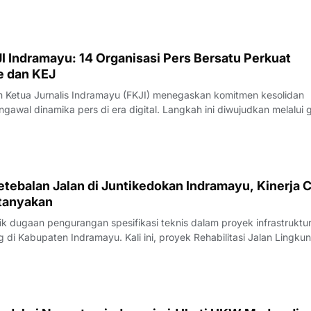
I Indramayu: 14 Organisasi Pers Bersatu Perkuat
e dan KEJ
Ketua Jurnalis Indramayu (FKJI) menegaskan komitmen kesolidan
gawal dinamika pers di era digital. Langkah ini diwujudkan melalui 
nternal bertempat di Rumah Makan Payoe, Jalan Olahraga, Indramayu
rtemuan yang ber
tebalan Jalan di Juntikedokan Indramayu, Kinerja 
tanyakan
 dugaan pengurangan spesifikasi teknis dalam proyek infrastruktu
di Kabupaten Indramayu. Kali ini, proyek Rehabilitasi Jalan Lingku
, Kecamatan Juntinyuat, berada di bawah sorotan tajam lantaran
si pengerjaan yang