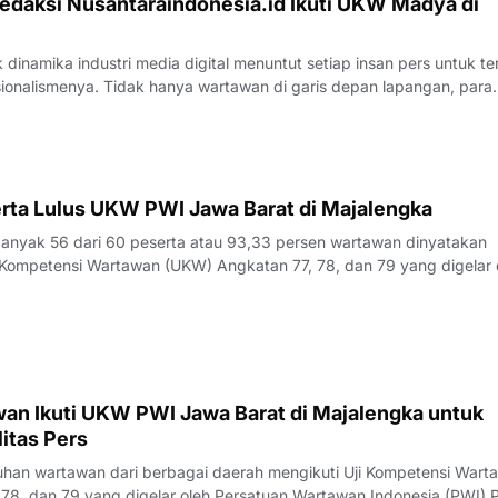
edaksi Nusantaraindonesia.id Ikuti UKW Madya di
inamika industri media digital menuntut setiap insan pers untuk te
sionalismenya. Tidak hanya wartawan di garis depan lapangan, para
 merasa perlu kembali bercermin dan menguji kapasitas diri demi m
k yang disajik
rta Lulus UKW PWI Jawa Barat di Majalengka
yak 56 dari 60 peserta atau 93,33 persen wartawan dinyatakan
Kompetensi Wartawan (UKW) Angkatan 77, 78, dan 79 yang digelar 
23 Juli 2026.Penguji UKW, Rita, menyampaikan hasil evaluasi akhi
rlangsung pada Kamis (23/7/
an Ikuti UKW PWI Jawa Barat di Majalengka untuk
itas Pers
an wartawan dari berbagai daerah mengikuti Uji Kompetensi Wart
78, dan 79 yang digelar oleh Persatuan Wartawan Indonesia (PWI) P