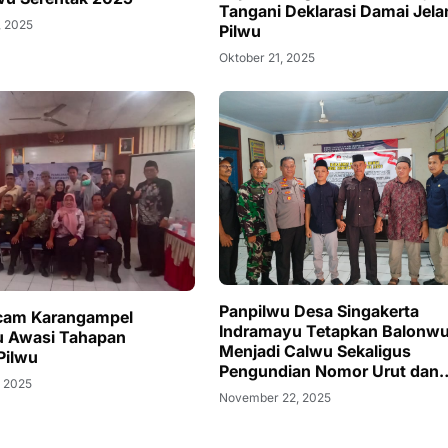
Tangani Deklarasi Damai Jela
, 2025
Pilwu
Oktober 21, 2025
Panpilwu Desa Singakerta
cam Karangampel
Indramayu Tetapkan Balonw
u Awasi Tahapan
Menjadi Calwu Sekaligus
 Pilwu
Pengundian Nomor Urut dan
 2025
Deklarasi Damai
November 22, 2025