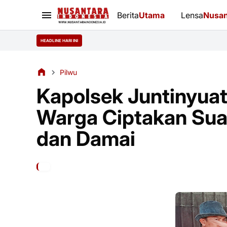
Berita
Utama
Lensa
Nusan
HEADLINE HARI INI
Pilwu
Kapolsek Juntinyuat
Warga Ciptakan Su
dan Damai