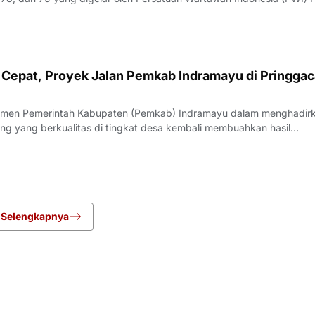
engka, Rabu (22/7/2026).Pelaksana Tugas (Plt) Ketua PWI Jawa Bar
nyampaikan bahwa UK
Cepat, Proyek Jalan Pemkab Indramayu di Pringgac
men Pemerintah Kabupaten (Pemkab) Indramayu dalam menghadir
ang yang berkualitas di tingkat desa kembali membuahkan hasil
rgi yang apik antara pemangku kebijakan dan penyedia jasa, proyek
i Desa Pringgacala, Kecamatan Kar
Selengkapnya