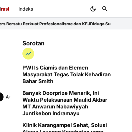
i
rasi
Indeks
uat Profesionalisme dan KEJ
Diduga Sunat Ketebalan Jalan di Junt
Sorotan
PWI ls Ciamis dan Elemen
Masyarakat Tegas Tolak Kehadiran
Bahar Smith
Banyak Doorprize Menarik, Ini
Waktu Pelaksanaan Maulid Akbar
MT Anwarun Nabawiyyah
Juntikebon Indramayu
Klinik Karangampel Sehat, Solusi
Akses Layanan Kesehatan yang