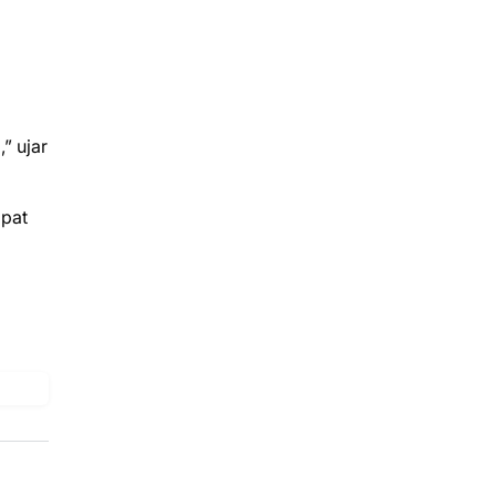
” ujar
apat