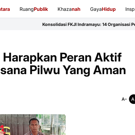
tara
Ruang
Publik
Khaza
nah
Gaya
Hidup
Insp
Konsolidasi FKJI Indramayu: 14 Organisasi Pers Bersatu Perk
 Harapkan Peran Aktif
asana Pilwu Yang Aman