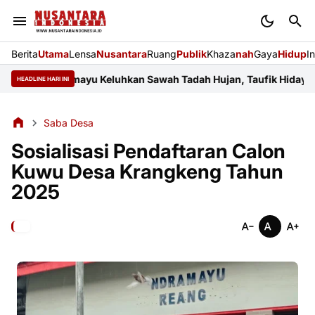
Berita
Utama
Lensa
Nusantara
Ruang
Publik
Khaza
nah
Gaya
Hidup
I
ar Indramayu Keluhkan Sawah Tadah Hujan, Taufik Hidayat Janji 
HEADLINE HARI INI
Saba Desa
Sosialisasi Pendaftaran Calon
Kuwu Desa Krangkeng Tahun
2025