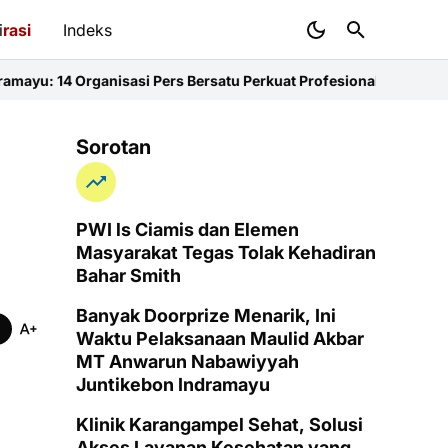
i
rasi
Indeks
nisasi Pers Bersatu Perkuat Profesionalisme dan KEJ
Diduga Sunat
Sorotan
PWI ls Ciamis dan Elemen
Masyarakat Tegas Tolak Kehadiran
Bahar Smith
Banyak Doorprize Menarik, Ini
Waktu Pelaksanaan Maulid Akbar
MT Anwarun Nabawiyyah
Juntikebon Indramayu
Klinik Karangampel Sehat, Solusi
Akses Layanan Kesehatan yang