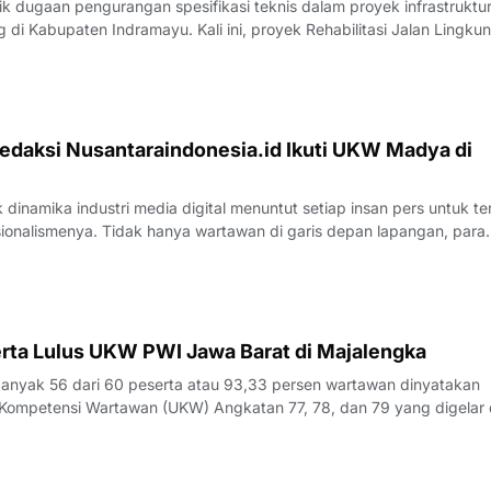
 dugaan pengurangan spesifikasi teknis dalam proyek infrastruktu
di Kabupaten Indramayu. Kali ini, proyek Rehabilitasi Jalan Lingku
, Kecamatan Juntinyuat, berada di bawah sorotan tajam lantaran
si pengerjaan yang
edaksi Nusantaraindonesia.id Ikuti UKW Madya di
inamika industri media digital menuntut setiap insan pers untuk te
sionalismenya. Tidak hanya wartawan di garis depan lapangan, para
 merasa perlu kembali bercermin dan menguji kapasitas diri demi m
k yang disajik
rta Lulus UKW PWI Jawa Barat di Majalengka
yak 56 dari 60 peserta atau 93,33 persen wartawan dinyatakan
Kompetensi Wartawan (UKW) Angkatan 77, 78, dan 79 yang digelar 
23 Juli 2026.Penguji UKW, Rita, menyampaikan hasil evaluasi akhi
rlangsung pada Kamis (23/7/