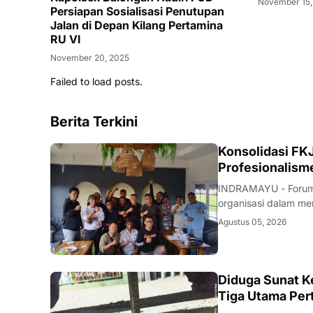
November 15,
Persiapan Sosialisasi Penutupan
Jalan di Depan Kilang Pertamina
RU VI
November 20, 2025
Failed to load posts.
Berita Terkini
Konsolidasi FKJ
Profesionalism
INDRAMAYU - Forum 
organisasi dalam men
rapat konsolidasi i
Agustus 05, 2026
Rabu (5/8/2026).Pe
KRIMINAL
Diduga Sunat Ke
Tiga Utama Per