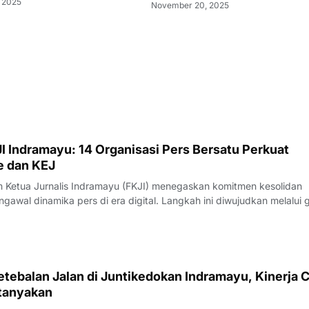
 2025
November 20, 2025
I Indramayu: 14 Organisasi Pers Bersatu Perkuat
e dan KEJ
Ketua Jurnalis Indramayu (FKJI) menegaskan komitmen kesolidan
gawal dinamika pers di era digital. Langkah ini diwujudkan melalui 
nternal bertempat di Rumah Makan Payoe, Jalan Olahraga, Indramayu
rtemuan yang ber
tebalan Jalan di Juntikedokan Indramayu, Kinerja 
tanyakan