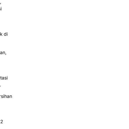
,
i
k di
an,
tasi
.
rsihan
 2