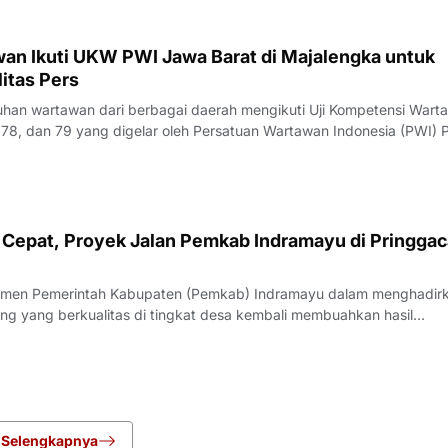
an Ikuti UKW PWI Jawa Barat di Majalengka untuk
itas Pers
an wartawan dari berbagai daerah mengikuti Uji Kompetensi Wart
78, dan 79 yang digelar oleh Persatuan Wartawan Indonesia (PWI) P
engka, Rabu (22/7/2026).Pelaksana Tugas (Plt) Ketua PWI Jawa Bar
nyampaikan bahwa UK
Cepat, Proyek Jalan Pemkab Indramayu di Pringgac
men Pemerintah Kabupaten (Pemkab) Indramayu dalam menghadir
ang yang berkualitas di tingkat desa kembali membuahkan hasil
rgi yang apik antara pemangku kebijakan dan penyedia jasa, proyek
i Desa Pringgacala, Kecamatan Kar
Selengkapnya