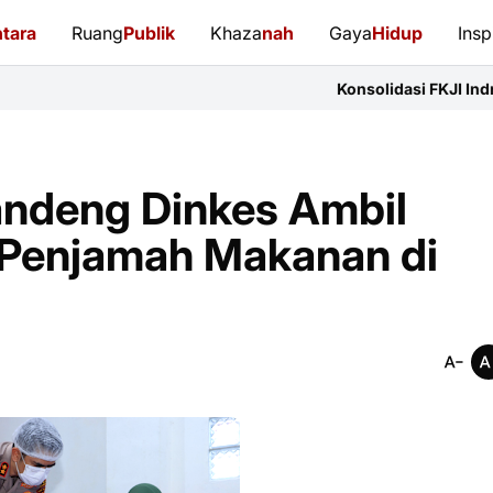
tara
Ruang
Publik
Khaza
nah
Gaya
Hidup
Insp
Konsolidasi FKJI Indramayu: 14 Orga
andeng Dinkes Ambil
 Penjamah Makanan di