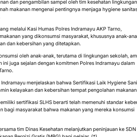
nan dan pengambilan sampel oleh tim kesehatan lingkungan
mah makanan mengenai pentingnya menjaga hygiene sanitas
.
ng melalui Kasi Humas Polres Indramayu AKP Tarno,
 makanan yang dikonsumsi masyarakat, khususnya anak-ana
an dan kebersihan yang ditetapkan.
sumsi oleh anak-anak, terutama di lingkungan sekolah, am
n ini juga sejalan dengan komitmen Polres Indramayu dalam
Tarno.
an Indramayu menjelaskan bahwa Sertifikasi Laik Hygiene Sani
min kelayakan dan kebersihan tempat pengolahan makanan
iliki sertifikasi SLHS berarti telah memenuhi standar kebe
inan bagi masyarakat bahwa makanan yang mereka konsumsi
ersama tim Dinas Kesehatan melanjutkan peninjauan ke SDN
an Bergizi Gratis (MBG) bagi pelajar. ‎(*)