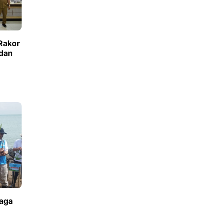
Rakor
 dan
aga