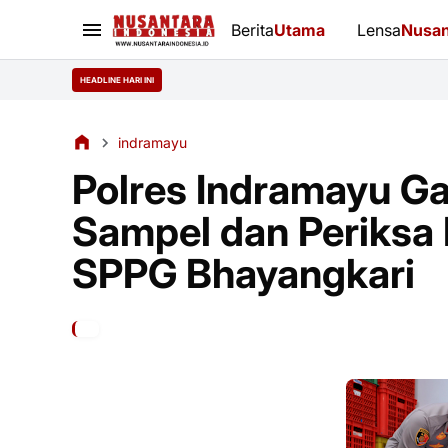
Berita
Utama
Lensa
Nusan
HEADLINE HARI INI
indramayu
Polres Indramayu G
Sampel dan Periksa
SPPG Bhayangkari