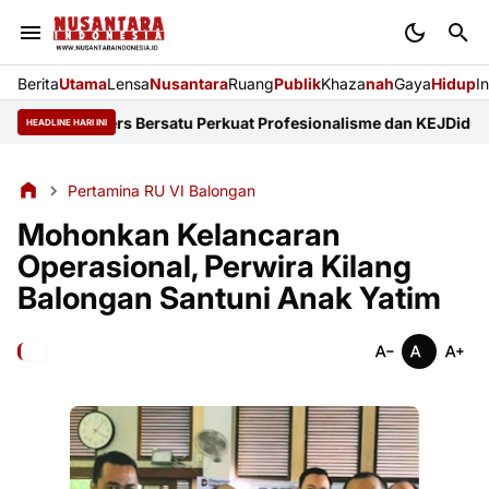
Berita
Utama
Lensa
Nusantara
Ruang
Publik
Khaza
nah
Gaya
Hidup
I
sasi Pers Bersatu Perkuat Profesionalisme dan KEJ
Diduga Sunat 
HEADLINE HARI INI
Pertamina RU VI Balongan
Mohonkan Kelancaran
Operasional, Perwira Kilang
Balongan Santuni Anak Yatim