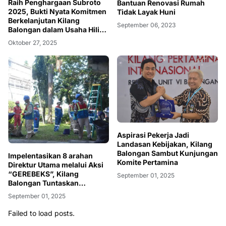
Raih Penghargaan Subroto
Bantuan Renovasi Rumah
2025, Bukti Nyata Komitmen
Tidak Layak Huni
Berkelanjutan Kilang
September 06, 2023
Balongan dalam Usaha Hilir
Migas
Oktober 27, 2025
Aspirasi Pekerja Jadi
Landasan Kebijakan, Kilang
Balongan Sambut Kunjungan
Impelentasikan 8 arahan
Komite Pertamina
Direktur Utama melalui Aksi
“GEREBEKS”, Kilang
September 01, 2025
Balongan Tuntaskan
Temuan, Perkokoh Integritas
September 01, 2025
Aset dan Budaya
Keselamatan
Failed to load posts.