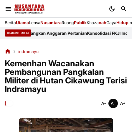
Berita
Utama
Lensa
Nusantara
Ruang
Publik
Khaza
nah
Gaya
Hidup
I
nji Perjuangkan Anggaran Pertanian
Konsolidasi FKJI Indramayu: 
HEADLINE HARI INI
indramayu
Kemenhan Wacanakan
Pembangunan Pangkalan
Militer di Hutan Cikawung Terisi
Indramayu