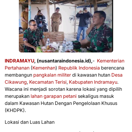
INDRAMAYU
, (nusantaraindonesia.id),
-
Kementerian
Pertahanan
(
Kemenhan
)
Republik Indonesia
berencana
membangun
pangkalan militer
di kawasan hutan
Desa
Cikawung
,
Kecamatan Terisi
,
Kabupaten Indramayu
.
Wacana ini menjadi sorotan karena lokasi yang dipilih
merupakan
lahan garapan petani
sekaligus masuk
dalam Kawasan Hutan Dengan Pengelolaan Khusus
(KHDPK).
Lokasi dan Luas Lahan