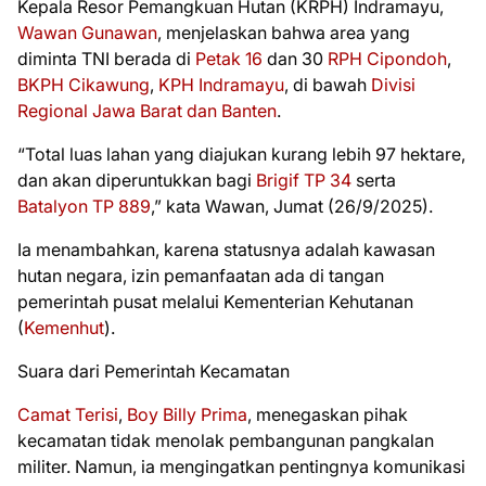
Kepala Resor Pemangkuan Hutan (KRPH) Indramayu,
Wawan Gunawan
, menjelaskan bahwa area yang
diminta TNI berada di
Petak 16
dan 30
RPH Cipondoh
,
BKPH Cikawung
,
KPH Indramayu
, di bawah
Divisi
Regional Jawa Barat dan Banten
.
“Total luas lahan yang diajukan kurang lebih 97 hektare,
dan akan diperuntukkan bagi
Brigif TP 34
serta
Batalyon TP 889
,” kata Wawan, Jumat (26/9/2025).
Ia menambahkan, karena statusnya adalah kawasan
hutan negara, izin pemanfaatan ada di tangan
pemerintah pusat melalui Kementerian Kehutanan
(
Kemenhut
).
Suara dari Pemerintah Kecamatan
Camat Terisi
,
Boy Billy Prima
, menegaskan pihak
kecamatan tidak menolak pembangunan pangkalan
militer. Namun, ia mengingatkan pentingnya komunikasi