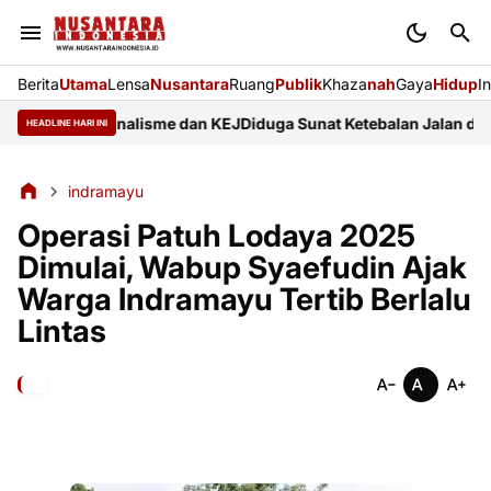
Berita
Utama
Lensa
Nusantara
Ruang
Publik
Khaza
nah
Gaya
Hidup
I
 Profesionalisme dan KEJ
Diduga Sunat Ketebalan Jalan di Juntik
HEADLINE HARI INI
indramayu
Operasi Patuh Lodaya 2025
Dimulai, Wabup Syaefudin Ajak
Warga Indramayu Tertib Berlalu
Lintas