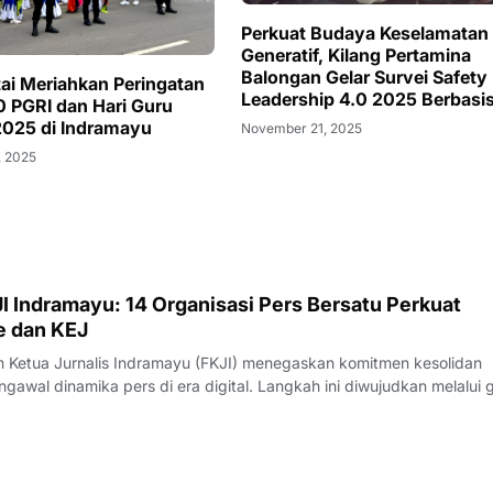
Perkuat Budaya Keselamatan
Generatif, Kilang Pertamina
Balongan Gelar Survei Safety
tai Meriahkan Peringatan
Leadership 4.0 2025 Berbasi
 PGRI dan Hari Guru
CLSR
2025 di Indramayu
November 21, 2025
, 2025
I Indramayu: 14 Organisasi Pers Bersatu Perkuat
e dan KEJ
Ketua Jurnalis Indramayu (FKJI) menegaskan komitmen kesolidan
gawal dinamika pers di era digital. Langkah ini diwujudkan melalui 
nternal bertempat di Rumah Makan Payoe, Jalan Olahraga, Indramayu
rtemuan yang ber