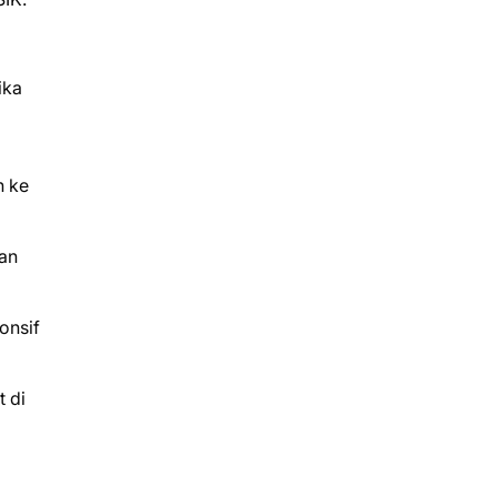
ika
n ke
nan
onsif
t di