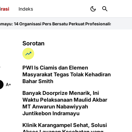
i
rasi
Indeks
asi Pers Bersatu Perkuat Profesionalisme dan KEJ
Diduga Sunat K
Sorotan
r
PWI ls Ciamis dan Elemen
Masyarakat Tegas Tolak Kehadiran
Bahar Smith
Banyak Doorprize Menarik, Ini
Waktu Pelaksanaan Maulid Akbar
MT Anwarun Nabawiyyah
Juntikebon Indramayu
Klinik Karangampel Sehat, Solusi
Akses Layanan Kesehatan yang