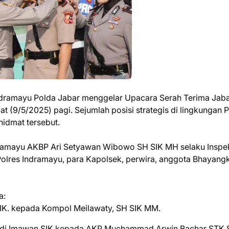
Indramayu Polda Jabar menggelar Upacara Serah Terima Jab
t (9/5/2025) pagi. Sejumlah posisi strategis di lingkungan P
idmat tersebut.
Indramayu AKBP Ari Setyawan Wibowo SH SIK MH selaku Inspe
Polres Indramayu, para Kapolsek, perwira, anggota Bhayangk
a:
SIK. kepada Kompol Meilawaty, SH SIK MM.
 Adi Imawan SIK kepada AKP Muchammad Arwin Bachar STK S