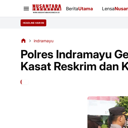
Berita
Utama
Lensa
Nusan
HEADLINE HARI INI
indramayu
Polres Indramayu Ge
Kasat Reskrim dan 