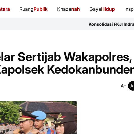
tara
Ruang
Publik
Khaza
nah
Gaya
Hidup
Insp
Konsolidasi FKJI Indramayu: 14 Organis
lar Sertijab Wakapolres,
Kapolsek Kedokanbunde