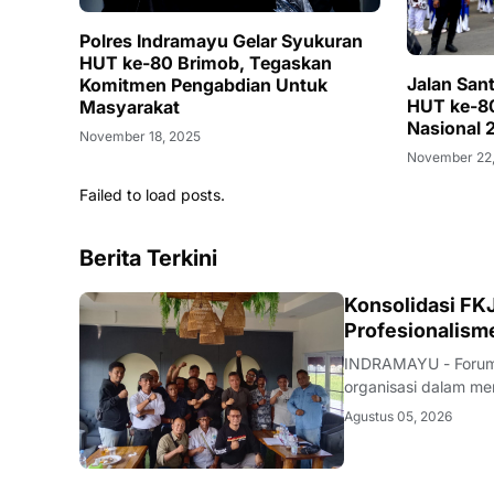
Polres Indramayu Gelar Syukuran
HUT ke-80 Brimob, Tegaskan
Jalan San
Komitmen Pengabdian Untuk
HUT ke-80
Masyarakat
Nasional 
November 18, 2025
November 22
Failed to load posts.
Berita Terkini
Konsolidasi FKJ
Profesionalism
INDRAMAYU - Forum 
organisasi dalam men
rapat konsolidasi i
Agustus 05, 2026
Rabu (5/8/2026).Pe