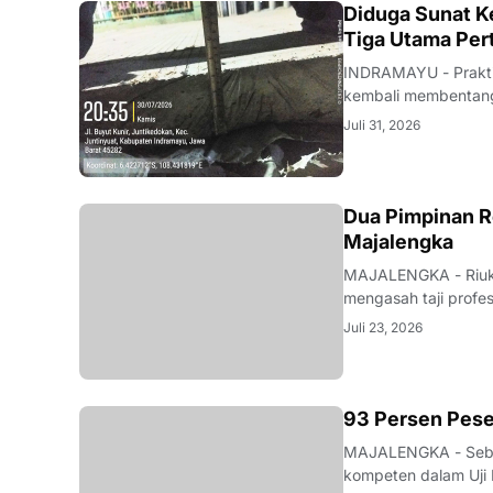
KRIMINAL
Diduga Sunat Ke
Tiga Utama Per
INDRAMAYU - Praktik
kembali membentang 
Desa Juntikedokan I
Juli 31, 2026
ditemukannya indika
Dua Pimpinan R
Majalengka
MAJALENGKA - Riuk d
mengasah taji profe
nakhoda redaksi pun
Juli 23, 2026
mutu karya jurnalisti
93 Persen Pese
MAJALENGKA - Seban
kompeten dalam Uji 