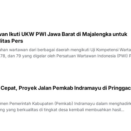
23 Juli 2026.Penguji UKW, Rita, menyampaikan hasil evaluasi akhi
rlangsung pada Kamis (23/7/
an Ikuti UKW PWI Jawa Barat di Majalengka untuk
itas Pers
an wartawan dari berbagai daerah mengikuti Uji Kompetensi Wart
78, dan 79 yang digelar oleh Persatuan Wartawan Indonesia (PWI) P
engka, Rabu (22/7/2026).Pelaksana Tugas (Plt) Ketua PWI Jawa Bar
nyampaikan bahwa UK
Cepat, Proyek Jalan Pemkab Indramayu di Pringgac
men Pemerintah Kabupaten (Pemkab) Indramayu dalam menghadir
ang yang berkualitas di tingkat desa kembali membuahkan hasil
rgi yang apik antara pemangku kebijakan dan penyedia jasa, proyek
i Desa Pringgacala, Kecamatan Kar