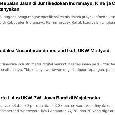
tebalan Jalan di Juntikedokan Indramayu, Kinerja 
tanyakan
 dugaan pengurangan spesifikasi teknis dalam proyek infrastruktu
di Kabupaten Indramayu. Kali ini, proyek Rehabilitasi Jalan Lingku
, Kecamatan Juntinyuat, berada di bawah sorotan tajam lantaran
si pengerjaan yang
edaksi Nusantaraindonesia.id Ikuti UKW Madya di
inamika industri media digital menuntut setiap insan pers untuk te
sionalismenya. Tidak hanya wartawan di garis depan lapangan, para
 merasa perlu kembali bercermin dan menguji kapasitas diri demi m
k yang disajik
rta Lulus UKW PWI Jawa Barat di Majalengka
yak 56 dari 60 peserta atau 93,33 persen wartawan dinyatakan
Kompetensi Wartawan (UKW) Angkatan 77, 78, dan 79 yang digelar 