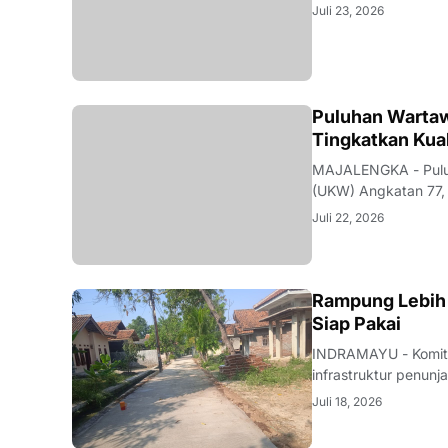
Majalengka pada 22–
Juli 23, 2026
pengumuman yang be
Puluhan Wartaw
Tingkatkan Kual
MAJALENGKA - Puluh
(UKW) Angkatan 77, 
Jawa Barat di Majal
Juli 22, 2026
Ahmad Syukrie, me
LOKAL
Rampung Lebih 
Siap Pakai
INDRAMAYU - Komit
infrastruktur penunj
nyata. Melalui sine
Juli 18, 2026
rehabilitasi jalan d