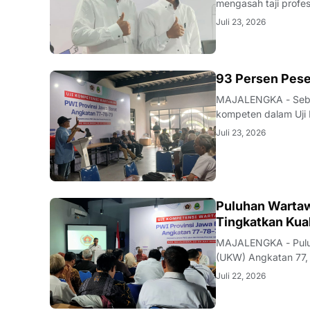
mengasah taji profe
nakhoda redaksi pun
Juli 23, 2026
mutu karya jurnalisti
93 Persen Pese
MAJALENGKA - Seban
kompeten dalam Uji 
Majalengka pada 22–
Juli 23, 2026
pengumuman yang be
Puluhan Wartaw
Tingkatkan Kual
MAJALENGKA - Puluh
(UKW) Angkatan 77, 
Jawa Barat di Majal
Juli 22, 2026
Ahmad Syukrie, me