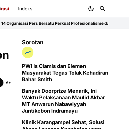
i
rasi
Indeks
s Bersatu Perkuat Profesionalisme dan KEJ
Diduga Sunat Ketebalan
Sorotan
on
PWI ls Ciamis dan Elemen
Masyarakat Tegas Tolak Kehadiran
Bahar Smith
Banyak Doorprize Menarik, Ini
Waktu Pelaksanaan Maulid Akbar
MT Anwarun Nabawiyyah
Juntikebon Indramayu
Klinik Karangampel Sehat, Solusi
Akses Layanan Kesehatan yang