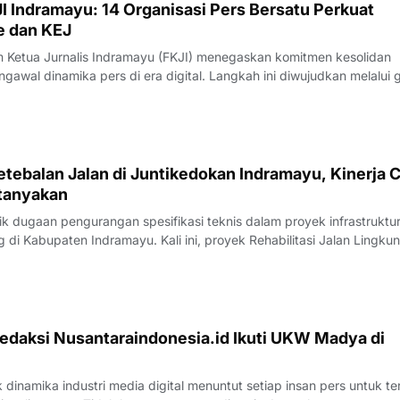
I Indramayu: 14 Organisasi Pers Bersatu Perkuat
e dan KEJ
Ketua Jurnalis Indramayu (FKJI) menegaskan komitmen kesolidan
gawal dinamika pers di era digital. Langkah ini diwujudkan melalui 
nternal bertempat di Rumah Makan Payoe, Jalan Olahraga, Indramayu
rtemuan yang ber
tebalan Jalan di Juntikedokan Indramayu, Kinerja 
tanyakan
 dugaan pengurangan spesifikasi teknis dalam proyek infrastruktu
di Kabupaten Indramayu. Kali ini, proyek Rehabilitasi Jalan Lingku
, Kecamatan Juntinyuat, berada di bawah sorotan tajam lantaran
si pengerjaan yang
edaksi Nusantaraindonesia.id Ikuti UKW Madya di
inamika industri media digital menuntut setiap insan pers untuk te