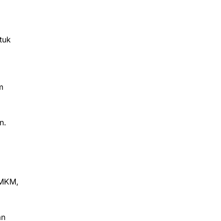
tuk
m
n.
UMKM,
an