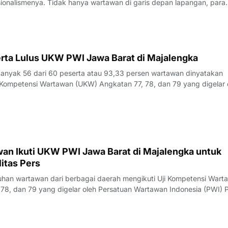
sionalismenya. Tidak hanya wartawan di garis depan lapangan, para
 merasa perlu kembali bercermin dan menguji kapasitas diri demi m
k yang disajik
rta Lulus UKW PWI Jawa Barat di Majalengka
yak 56 dari 60 peserta atau 93,33 persen wartawan dinyatakan
Kompetensi Wartawan (UKW) Angkatan 77, 78, dan 79 yang digelar 
23 Juli 2026.Penguji UKW, Rita, menyampaikan hasil evaluasi akhi
rlangsung pada Kamis (23/7/
an Ikuti UKW PWI Jawa Barat di Majalengka untuk
itas Pers
an wartawan dari berbagai daerah mengikuti Uji Kompetensi Wart
78, dan 79 yang digelar oleh Persatuan Wartawan Indonesia (PWI) P
engka, Rabu (22/7/2026).Pelaksana Tugas (Plt) Ketua PWI Jawa Bar
nyampaikan bahwa UK