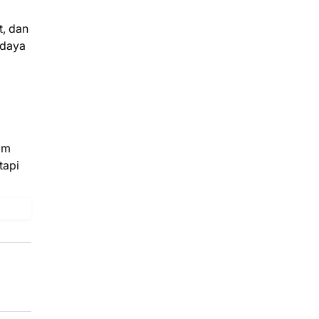
, dan
rdaya
am
tapi