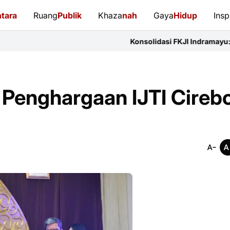
tara
Ruang
Publik
Khaza
nah
Gaya
Hidup
Insp
Konsolidasi FKJI Indramayu: 14 Organisasi Per
 Penghargaan IJTI Cireb