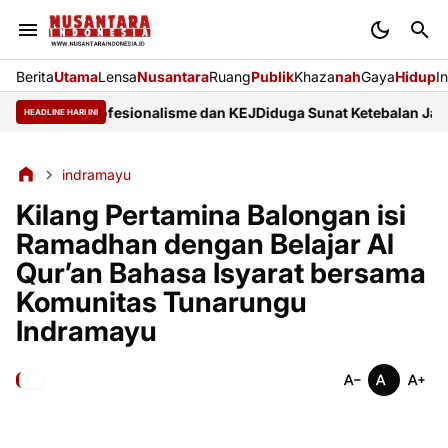
Berita
Utama
Lensa
Nusantara
Ruang
Publik
Khaza
nah
Gaya
Hidup
I
rkuat Profesionalisme dan KEJ
Diduga Sunat Ketebalan Jalan di J
HEADLINE HARI INI
indramayu
Kilang Pertamina Balongan isi
Ramadhan dengan Belajar Al
Qur’an Bahasa Isyarat bersama
Komunitas Tunarungu
Indramayu