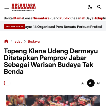
Berita
Utama
Lensa
Nusantara
Ruang
Publik
Khaza
nah
Gaya
Hidup
I
I Indramayu: 14 Organisasi Pers Bersatu Perkuat Profesionalisme
HEADLINE HARI INI
adat
Budaya
Topeng Klana Udeng Dermayu
Ditetapkan Pemprov Jabar
Sebagai Warisan Budaya Tak
Benda