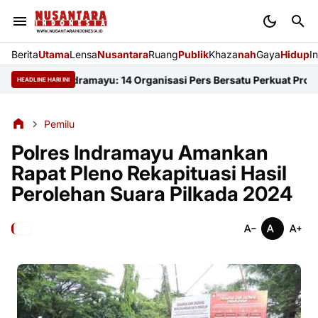
Berita
Utama
Lensa
Nusantara
Ruang
Publik
Khaza
nah
Gaya
Hidup
I
i FKJI Indramayu: 14 Organisasi Pers Bersatu Perkuat Profesiona
HEADLINE HARI INI
Pemilu
Polres Indramayu Amankan
Rapat Pleno Rekapituasi Hasil
Perolehan Suara Pilkada 2024