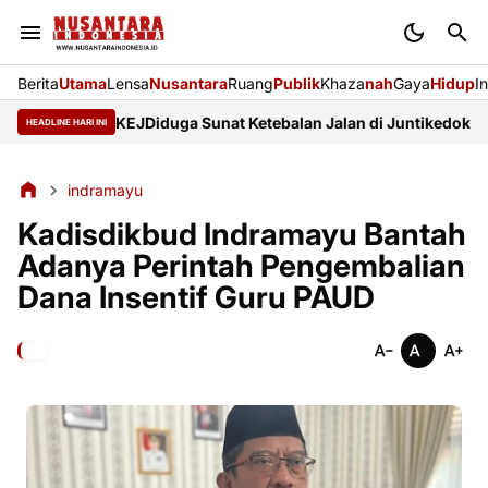
Berita
Utama
Lensa
Nusantara
Ruang
Publik
Khaza
nah
Gaya
Hidup
I
isme dan KEJ
Diduga Sunat Ketebalan Jalan di Juntikedokan Indra
HEADLINE HARI INI
indramayu
Kadisdikbud Indramayu Bantah
Adanya Perintah Pengembalian
Dana Insentif Guru PAUD