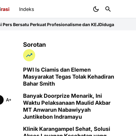
i
rasi
Indeks
rkuat Profesionalisme dan KEJ
Diduga Sunat Ketebalan Jalan di Ju
Sorotan
PWI ls Ciamis dan Elemen
Masyarakat Tegas Tolak Kehadiran
Bahar Smith
Banyak Doorprize Menarik, Ini
Waktu Pelaksanaan Maulid Akbar
MT Anwarun Nabawiyyah
Juntikebon Indramayu
Klinik Karangampel Sehat, Solusi
Akses Layanan Kesehatan yang