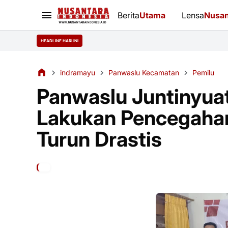
Berita
Utama
Lensa
Nusan
HEADLINE HARI INI
indramayu
Panwaslu Kecamatan
Pemilu
Panwaslu Juntinyuat
Lakukan Pencegahan
Turun Drastis