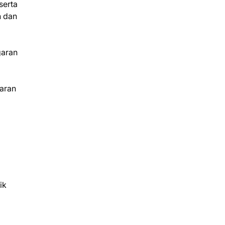
serta
h dan
garan
jaran
ik