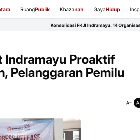
tara
Ruang
Publik
Khaza
nah
Gaya
Hidup
Insp
Konsolidasi FKJI Indramayu: 14 Organisasi Pers Bersatu Pe
 Indramayu Proaktif
, Pelanggaran Pemilu