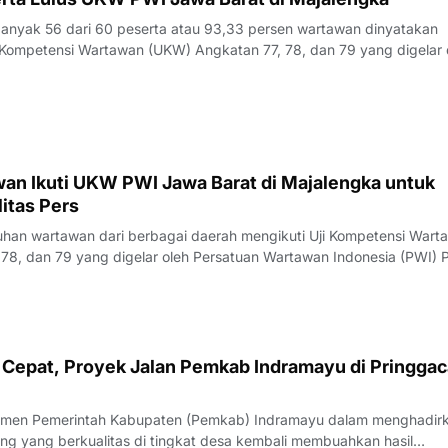
yak 56 dari 60 peserta atau 93,33 persen wartawan dinyatakan
Kompetensi Wartawan (UKW) Angkatan 77, 78, dan 79 yang digelar 
23 Juli 2026.Penguji UKW, Rita, menyampaikan hasil evaluasi akhi
rlangsung pada Kamis (23/7/
an Ikuti UKW PWI Jawa Barat di Majalengka untuk
itas Pers
an wartawan dari berbagai daerah mengikuti Uji Kompetensi Wart
78, dan 79 yang digelar oleh Persatuan Wartawan Indonesia (PWI) P
engka, Rabu (22/7/2026).Pelaksana Tugas (Plt) Ketua PWI Jawa Bar
nyampaikan bahwa UK
Cepat, Proyek Jalan Pemkab Indramayu di Pringgac
men Pemerintah Kabupaten (Pemkab) Indramayu dalam menghadir
ang yang berkualitas di tingkat desa kembali membuahkan hasil