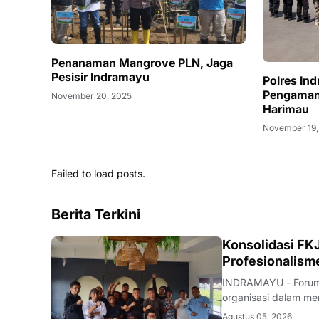
Penanaman Mangrove PLN, Jaga
Pesisir Indramayu
Polres In
Pengaman
November 20, 2025
Harimau
November 19,
Failed to load posts.
Berita Terkini
Konsolidasi FKJ
Profesionalism
INDRAMAYU - Forum 
organisasi dalam men
rapat konsolidasi i
Agustus 05, 2026