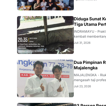
Rabu (5/8/2026).Pe
KRIMINAL
Diduga Sunat Ke
Tiga Utama Per
INDRAMAYU - Praktik
kembali membentang 
Desa Juntikedokan I
Juli 31, 2026
ditemukannya indika
Dua Pimpinan R
Majalengka
MAJALENGKA - Riuk d
mengasah taji profe
nakhoda redaksi pun
Juli 23, 2026
mutu karya jurnalisti
93 Persen Pese