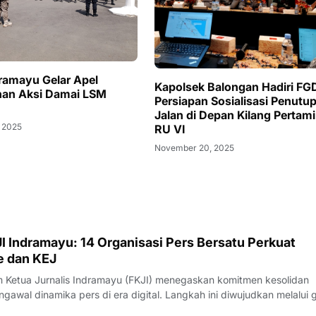
dramayu Gelar Apel
Kapolsek Balongan Hadiri FG
an Aksi Damai LSM
Persiapan Sosialisasi Penutu
Jalan di Depan Kilang Pertam
 2025
RU VI
November 20, 2025
I Indramayu: 14 Organisasi Pers Bersatu Perkuat
e dan KEJ
Ketua Jurnalis Indramayu (FKJI) menegaskan komitmen kesolidan
gawal dinamika pers di era digital. Langkah ini diwujudkan melalui 
nternal bertempat di Rumah Makan Payoe, Jalan Olahraga, Indramayu