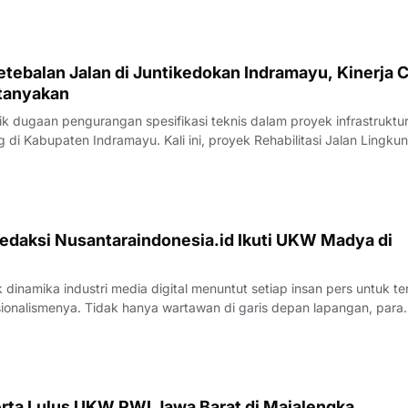
rtemuan yang ber
tebalan Jalan di Juntikedokan Indramayu, Kinerja 
tanyakan
 dugaan pengurangan spesifikasi teknis dalam proyek infrastruktu
di Kabupaten Indramayu. Kali ini, proyek Rehabilitasi Jalan Lingku
, Kecamatan Juntinyuat, berada di bawah sorotan tajam lantaran
si pengerjaan yang
edaksi Nusantaraindonesia.id Ikuti UKW Madya di
inamika industri media digital menuntut setiap insan pers untuk te
sionalismenya. Tidak hanya wartawan di garis depan lapangan, para
 merasa perlu kembali bercermin dan menguji kapasitas diri demi m
k yang disajik
rta Lulus UKW PWI Jawa Barat di Majalengka