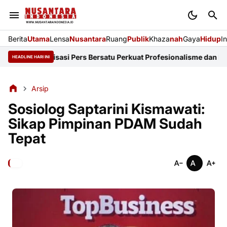
Berita
Utama
Lensa
Nusantara
Ruang
Publik
Khaza
nah
Gaya
Hidup
I
14 Organisasi Pers Bersatu Perkuat Profesionalisme dan KEJ
Didug
HEADLINE HARI INI
Arsip
Sosiolog Saptarini Kismawati:
Sikap Pimpinan PDAM Sudah
Tepat