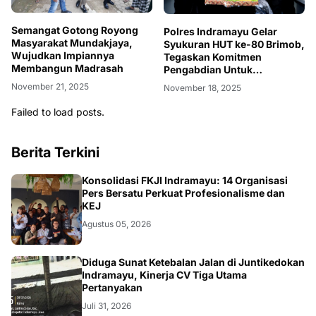
Semangat ‎Gotong Royong
Polres Indramayu Gelar
Masyarakat Mundakjaya,
Syukuran HUT ke-80 Brimob,
Wujudkan Impiannya
Tegaskan Komitmen
Membangun Madrasah
Pengabdian Untuk
Masyarakat
November 21, 2025
November 18, 2025
Failed to load posts.
Berita Terkini
Konsolidasi FKJI Indramayu: 14 Organisasi
Pers Bersatu Perkuat Profesionalisme dan
KEJ
Agustus 05, 2026
KRIMINAL
Diduga Sunat Ketebalan Jalan di Juntikedokan
Indramayu, Kinerja CV Tiga Utama
Pertanyakan
Juli 31, 2026