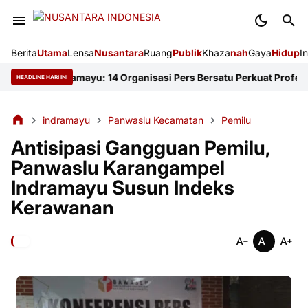
Berita
Utama
Lensa
Nusantara
Ruang
Publik
Khaza
nah
Gaya
Hidup
I
FKJI Indramayu: 14 Organisasi Pers Bersatu Perkuat Profesionali
HEADLINE HARI INI
indramayu
Panwaslu Kecamatan
Pemilu
Antisipasi Gangguan Pemilu,
Panwaslu Karangampel
Indramayu Susun Indeks
Kerawanan