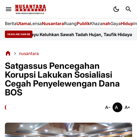
Berita
Utama
Lensa
Nusantara
Ruang
Publik
Khaza
nah
Gaya
Hidup
I
 Indramayu Keluhkan Sawah Tadah Hujan, Taufik Hidayat Janji Pe
HEADLINE HARI INI
nusantara
Satgassus Pencegahan
Korupsi Lakukan Sosialiasi
Cegah Penyelewengan Dana
BOS