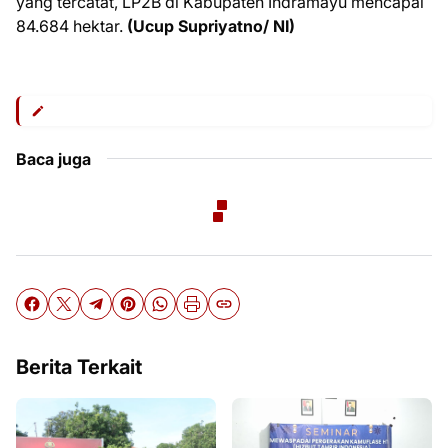
yang tercatat, LP2B di Kabupaten Indramayu mencapai
84.684 hektar.
(Ucup Supriyatno/ NI)
Baca juga
Berita Terkait