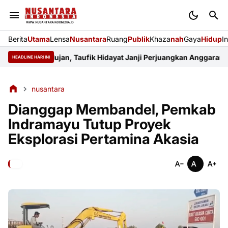
Berita
Utama
Lensa
Nusantara
Ruang
Publik
Khaza
nah
Gaya
Hidup
I
Tadah Hujan, Taufik Hidayat Janji Perjuangkan Anggaran Pertani
HEADLINE HARI INI
nusantara
Dianggap Membandel, Pemkab
Indramayu Tutup Proyek
Eksplorasi Pertamina Akasia