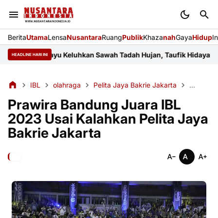
Berita
Utama
Lensa
Nusantara
Ruang
Publik
Khaza
nah
Gaya
Hidup
I
ar Indramayu Keluhkan Sawah Tadah Hujan, Taufik Hidayat Janji P
HEADLINE HARI INI
IBL
olahraga
Pelita Jaya Bakrie Jakarta
Prawira
Prawira Bandung Juara IBL
2023 Usai Kalahkan Pelita Jaya
Bakrie Jakarta