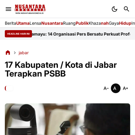
Berita
Utama
Lensa
Nusantara
Ruang
Publik
Khaza
nah
Gaya
Hidup
I
JI Indramayu: 14 Organisasi Pers Bersatu Perkuat Profesionalism
HEADLINE HARI INI
jabar
17 Kabupaten / Kota di Jabar
Terapkan PSBB