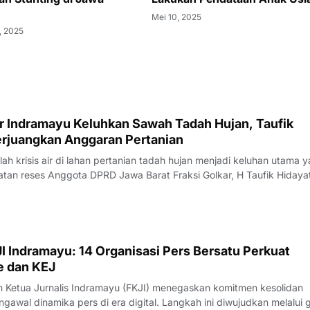
Mei 10, 2025
, 2025
ar Indramayu Keluhkan Sawah Tadah Hujan, Taufik
Perjuangkan Anggaran Pertanian
 krisis air di lahan pertanian tadah hujan menjadi keluhan utama 
tan reses Anggota DPRD Jawa Barat Fraksi Golkar, H Taufik Hidaya
camatan Krangkeng, Kabupaten Indramayu, Sabtu (08/08/2026).Ke
awasan penyelengg
I Indramayu: 14 Organisasi Pers Bersatu Perkuat
e dan KEJ
Ketua Jurnalis Indramayu (FKJI) menegaskan komitmen kesolidan
gawal dinamika pers di era digital. Langkah ini diwujudkan melalui 