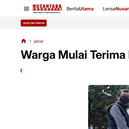
Berita
Utama
Lensa
Nusan
HEADLINE HARI INI
jabar
Warga Mulai Terima