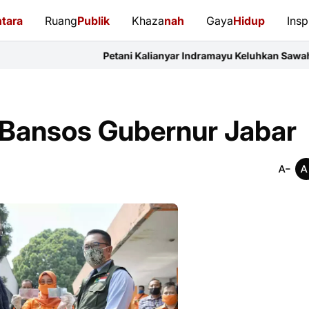
tara
Ruang
Publik
Khaza
nah
Gaya
Hidup
Insp
Petani Kalianyar Indramayu Keluhkan Sawah Tadah Hujan, Taufi
 Bansos Gubernur Jabar