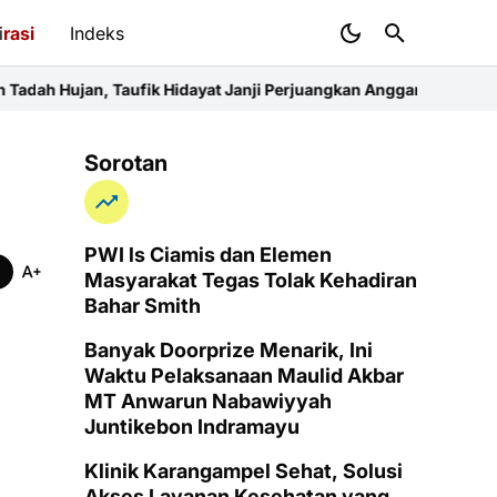
i
rasi
Indeks
k Hidayat Janji Perjuangkan Anggaran Pertanian
Konsolidasi FKJI
Sorotan
PWI ls Ciamis dan Elemen
Masyarakat Tegas Tolak Kehadiran
Bahar Smith
Banyak Doorprize Menarik, Ini
Waktu Pelaksanaan Maulid Akbar
MT Anwarun Nabawiyyah
Juntikebon Indramayu
Klinik Karangampel Sehat, Solusi
Akses Layanan Kesehatan yang