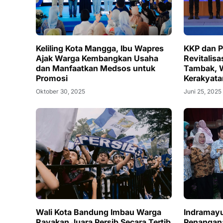
Keliling Kota Mangga, Ibu Wapres
KKP dan 
Ajak Warga Kembangkan Usaha
Revitalisa
dan Manfaatkan Medsos untuk
Tambak, 
Promosi
Kerakyata
Oktober 30, 2025
Juni 25, 2025
Wali Kota Bandung Imbau Warga
Indramayu 
Rayakan Juara Persib Secara Tertib
Penangana