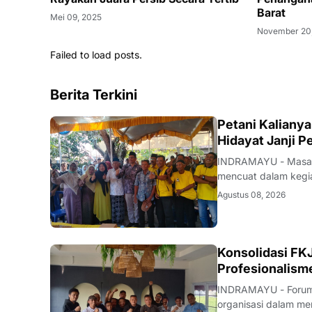
Barat
Mei 09, 2025
November 20
Failed to load posts.
Berita Terkini
Petani Kaliany
Hidayat Janji 
INDRAMAYU - Masalah
mencuat dalam kegia
Desa Krangkeng, Ke
Agustus 08, 2026
dalam rangka peng
Konsolidasi FKJ
Profesionalism
INDRAMAYU - Forum 
organisasi dalam men