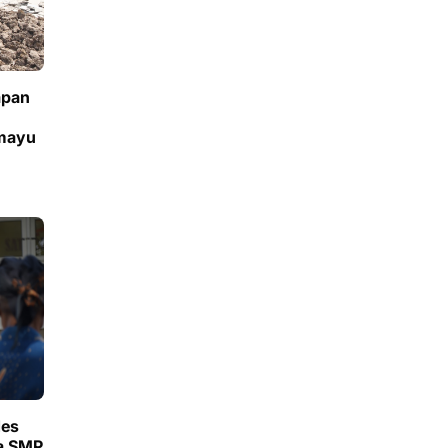
apan
amayu
des
a SMP