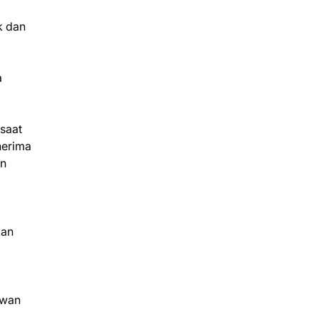
k dan
a
saat
nerima
an
kan
dwan