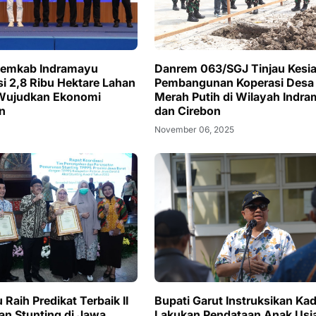
Danrem 063/SGJ Tinjau Kesi
Pemkab Indramayu
Pembangunan Koperasi Desa
si 2,8 Ribu Hektare Lahan
Merah Putih di Wilayah Indr
Wujudkan Ekonomi
dan Cirebon
n
November 06, 2025
Raih Predikat Terbaik II
Bupati Garut Instruksikan Ka
n Stunting di Jawa
Lakukan Pendataan Anak Usi