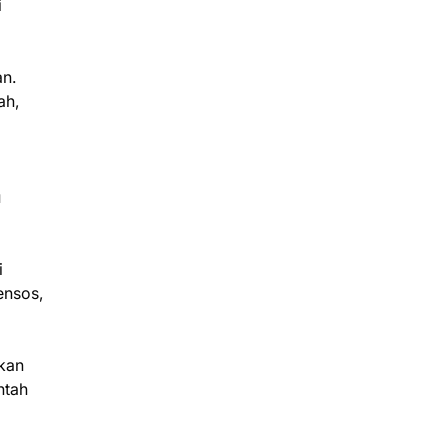
i
an.
ah,
u
i
ensos,
ikan
ntah