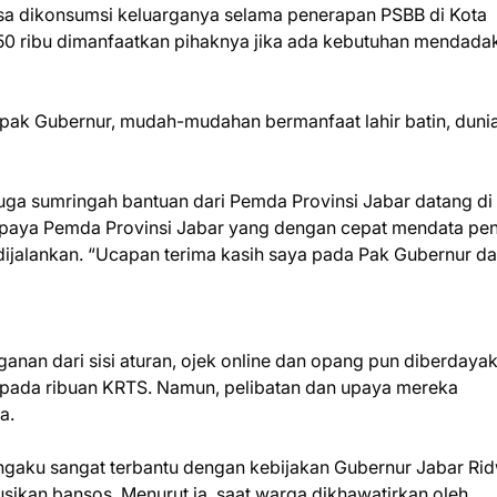
sa dikonsumsi keluarganya selama penerapan PSBB di Kota
50 ribu dimanfaatkan pihaknya jika ada kebutuhan mendada
apak Gubernur, mudah-mudahan bermanfaat lahir batin, duni
uga sumringah bantuan dari Pemda Provinsi Jabar datang di 
paya Pemda Provinsi Jabar yang dengan cepat mendata pe
ijalankan. “Ucapan terima kasih saya pada Pak Gubernur d
anan dari sisi aturan, ojek online dan opang pun diberdaya
pada ribuan KRTS. Namun, pelibatan dan upaya mereka
a.
ngaku sangat terbantu dengan kebijakan Gubernur Jabar Ri
usikan bansos. Menurut ia, saat warga dikhawatirkan oleh