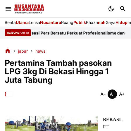
Berita
Utama
Lensa
Nusantara
Ruang
Publik
Khaza
nah
Gaya
Hidup
I
14 Organisasi Pers Bersatu Perkuat Profesionalisme dan KEJ
Didug
HEADLINE HARI INI
jabar
news
Pertamina Tambah pasokan
LPG 3kg Di Bekasi Hingga 1
Juta Tabung
BEKASI
-
PT