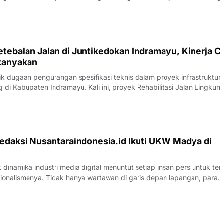
nternal bertempat di Rumah Makan Payoe, Jalan Olahraga, Indramayu
rtemuan yang ber
tebalan Jalan di Juntikedokan Indramayu, Kinerja 
tanyakan
 dugaan pengurangan spesifikasi teknis dalam proyek infrastruktu
di Kabupaten Indramayu. Kali ini, proyek Rehabilitasi Jalan Lingku
, Kecamatan Juntinyuat, berada di bawah sorotan tajam lantaran
si pengerjaan yang
edaksi Nusantaraindonesia.id Ikuti UKW Madya di
inamika industri media digital menuntut setiap insan pers untuk te
sionalismenya. Tidak hanya wartawan di garis depan lapangan, para
 merasa perlu kembali bercermin dan menguji kapasitas diri demi m
k yang disajik