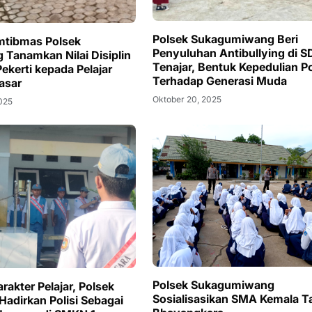
Polsek Sukagumiwang Beri
mtibmas Polsek
Penyuluhan Antibullying di S
 Tanamkan Nilai Disiplin
Tenajar, Bentuk Kepedulian Po
ekerti kepada Pelajar
Terhadap Generasi Muda
asar
Oktober 20, 2025
2025
Polsek Sukagumiwang
akter Pelajar, Polsek
Sosialisasikan SMA Kemala T
Hadirkan Polisi Sebagai