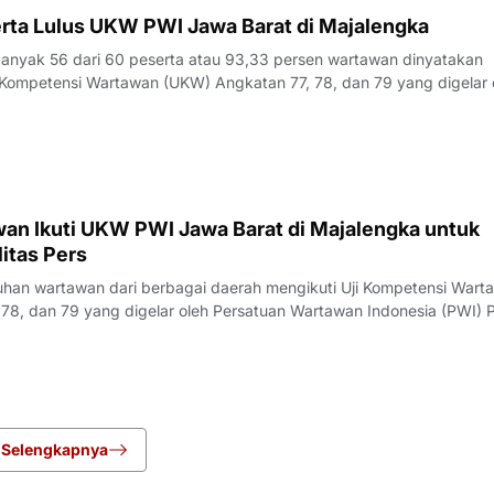
rta Lulus UKW PWI Jawa Barat di Majalengka
yak 56 dari 60 peserta atau 93,33 persen wartawan dinyatakan
Kompetensi Wartawan (UKW) Angkatan 77, 78, dan 79 yang digelar 
23 Juli 2026.Penguji UKW, Rita, menyampaikan hasil evaluasi akhi
rlangsung pada Kamis (23/7/
an Ikuti UKW PWI Jawa Barat di Majalengka untuk
itas Pers
an wartawan dari berbagai daerah mengikuti Uji Kompetensi Wart
78, dan 79 yang digelar oleh Persatuan Wartawan Indonesia (PWI) P
engka, Rabu (22/7/2026).Pelaksana Tugas (Plt) Ketua PWI Jawa Bar
nyampaikan bahwa UK
Selengkapnya