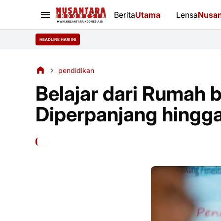
Berita
Utama
Lensa
Nusan
HEADLINE HARI INI
pendidikan
Belajar dari Rumah b
Diperpanjang hingga