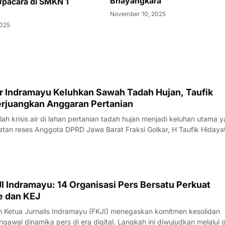
Bhayangkara
pacara di SMKN 1
November 10, 2025
2025
ar Indramayu Keluhkan Sawah Tadah Hujan, Taufik
Perjuangkan Anggaran Pertanian
 krisis air di lahan pertanian tadah hujan menjadi keluhan utama 
tan reses Anggota DPRD Jawa Barat Fraksi Golkar, H Taufik Hidaya
camatan Krangkeng, Kabupaten Indramayu, Sabtu (08/08/2026).Ke
awasan penyelengg
I Indramayu: 14 Organisasi Pers Bersatu Perkuat
e dan KEJ
Ketua Jurnalis Indramayu (FKJI) menegaskan komitmen kesolidan
gawal dinamika pers di era digital. Langkah ini diwujudkan melalui 