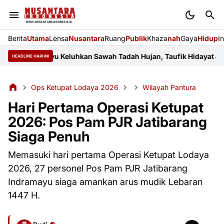
Berita
Utama
Lensa
Nusantara
Ruang
Publik
Khaza
nah
Gaya
Hidup
I
 Indramayu Keluhkan Sawah Tadah Hujan, Taufik Hidayat Janji Per
HEADLINE HARI INI
Ops Ketupat Lodaya 2026
Wilayah Pantura
Hari Pertama Operasi Ketupat
2026: Pos Pam PJR Jatibarang
Siaga Penuh
Memasuki hari pertama Operasi Ketupat Lodaya
2026, 27 personel Pos Pam PJR Jatibarang
Indramayu siaga amankan arus mudik Lebaran
1447 H.