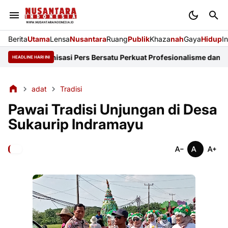
Berita
Utama
Lensa
Nusantara
Ruang
Publik
Khaza
nah
Gaya
Hidup
I
: 14 Organisasi Pers Bersatu Perkuat Profesionalisme dan KEJ
Did
HEADLINE HARI INI
adat
Tradisi
Pawai Tradisi Unjungan di Desa
Sukaurip Indramayu