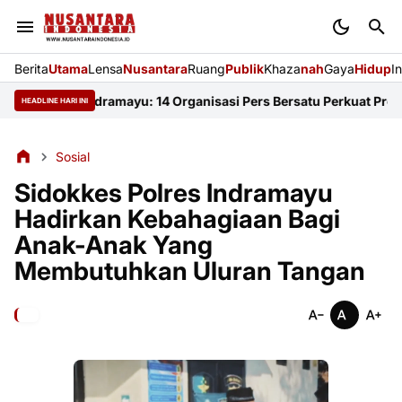
Berita
Utama
Lensa
Nusantara
Ruang
Publik
Khaza
nah
Gaya
Hidup
I
i FKJI Indramayu: 14 Organisasi Pers Bersatu Perkuat Profesion
HEADLINE HARI INI
Sosial
Sidokkes Polres Indramayu
Hadirkan Kebahagiaan Bagi
Anak-Anak Yang
Membutuhkan Uluran Tangan