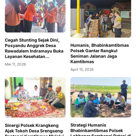
Cegah Stunting Sejak Dini,
Humanis, Bhabinkamtibmas
Posyandu Anggrek Desa
Polsek Gantar Rangkul
Rawadalem Indramayu Buka
Seniman Jalanan Jaga
Layanan Kesehatan
Kamtibmas
Komprehensif
Mei 11, 2026
April 15, 2026
Strategi Humanis
Sinergi Polsek Krangkeng
Bhabinkamtibmas Polsek
Ajak Tokoh Desa Srengseng
Lohbener Sambangi Petani di