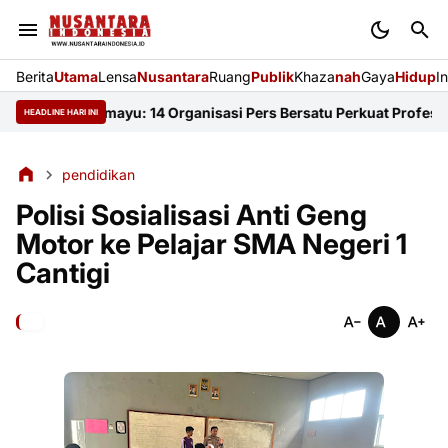
Berita
Utama
Lensa
Nusantara
Ruang
Publik
Khaza
nah
Gaya
Hidup
I
KJI Indramayu: 14 Organisasi Pers Bersatu Perkuat Profesionalis
HEADLINE HARI INI
pendidikan
Polisi Sosialisasi Anti Geng
Motor ke Pelajar SMA Negeri 1
Cantigi