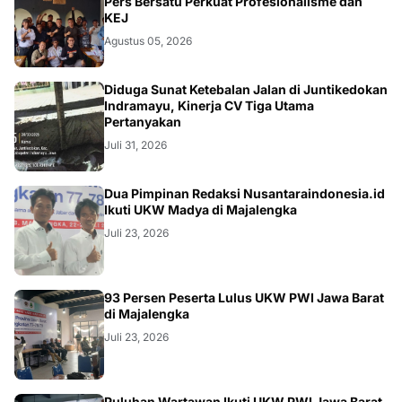
Pers Bersatu Perkuat Profesionalisme dan
KEJ
Agustus 05, 2026
KRIMINAL
Diduga Sunat Ketebalan Jalan di Juntikedokan
Indramayu, Kinerja CV Tiga Utama
Pertanyakan
Juli 31, 2026
Dua Pimpinan Redaksi Nusantaraindonesia.id
Ikuti UKW Madya di Majalengka
Juli 23, 2026
93 Persen Peserta Lulus UKW PWI Jawa Barat
di Majalengka
Juli 23, 2026
Puluhan Wartawan Ikuti UKW PWI Jawa Barat