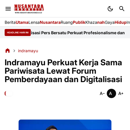
Berita
Utama
Lensa
Nusantara
Ruang
Publik
Khaza
nah
Gaya
Hidup
I
14 Organisasi Pers Bersatu Perkuat Profesionalisme dan KEJ
Didug
HEADLINE HARI INI
indramayu
Indramayu Perkuat Kerja Sama
Pariwisata Lewat Forum
Pemberdayaan dan Digitalisasi