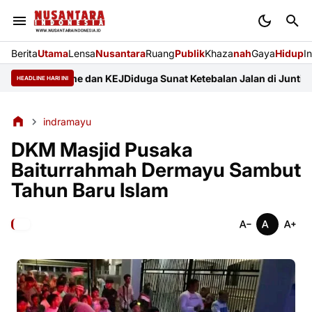
Berita
Utama
Lensa
Nusantara
Ruang
Publik
Khaza
nah
Gaya
Hidup
I
esionalisme dan KEJ
Diduga Sunat Ketebalan Jalan di Juntikedokan
HEADLINE HARI INI
indramayu
DKM Masjid Pusaka
Baiturrahmah Dermayu Sambut
Tahun Baru Islam