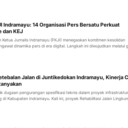
I Indramayu: 14 Organisasi Pers Bersatu Perkuat
e dan KEJ
Ketua Jurnalis Indramayu (FKJI) menegaskan komitmen kesolidan
gawal dinamika pers di era digital. Langkah ini diwujudkan melalui 
nternal bertempat di Rumah Makan Payoe, Jalan Olahraga, Indramayu
rtemuan yang ber
tebalan Jalan di Juntikedokan Indramayu, Kinerja 
tanyakan
 dugaan pengurangan spesifikasi teknis dalam proyek infrastruktu
di Kabupaten Indramayu. Kali ini, proyek Rehabilitasi Jalan Lingku
, Kecamatan Juntinyuat, berada di bawah sorotan tajam lantaran
si pengerjaan yang