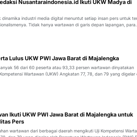
edaksi Nusantaraindonesia.id Ikuti UKW Madya di
inamika industri media digital menuntut setiap insan pers untuk te
sionalismenya. Tidak hanya wartawan di garis depan lapangan, para
 merasa perlu kembali bercermin dan menguji kapasitas diri demi m
k yang disajik
rta Lulus UKW PWI Jawa Barat di Majalengka
yak 56 dari 60 peserta atau 93,33 persen wartawan dinyatakan
Kompetensi Wartawan (UKW) Angkatan 77, 78, dan 79 yang digelar 
23 Juli 2026.Penguji UKW, Rita, menyampaikan hasil evaluasi akhi
rlangsung pada Kamis (23/7/
an Ikuti UKW PWI Jawa Barat di Majalengka untuk
itas Pers
an wartawan dari berbagai daerah mengikuti Uji Kompetensi Wart