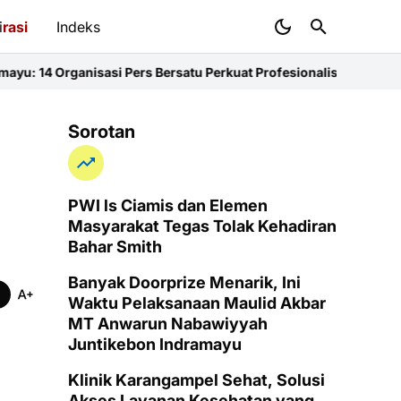
i
rasi
Indeks
i Pers Bersatu Perkuat Profesionalisme dan KEJ
Diduga Sunat Kete
Sorotan
PWI ls Ciamis dan Elemen
Masyarakat Tegas Tolak Kehadiran
Bahar Smith
Banyak Doorprize Menarik, Ini
Waktu Pelaksanaan Maulid Akbar
MT Anwarun Nabawiyyah
Juntikebon Indramayu
Klinik Karangampel Sehat, Solusi
Akses Layanan Kesehatan yang