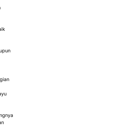
h
aik
aupun
gian
ayu
ingnya
an