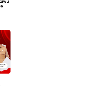
 Kuwu
sa
4