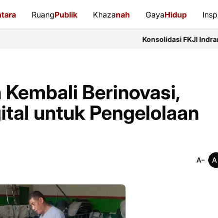
tara
Ruang
Publik
Khaza
nah
Gaya
Hidup
Insp
Konsolidasi FKJI Indramayu: 14 Organisas
Kembali Berinovasi,
ital untuk Pengelolaan