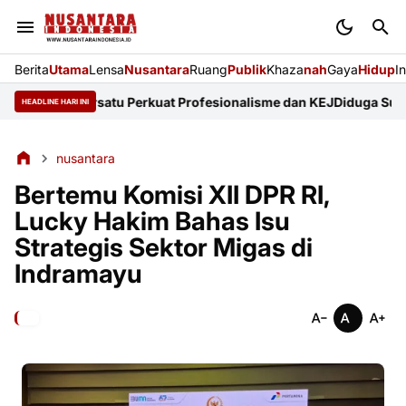
Berita
Utama
Lensa
Nusantara
Ruang
Publik
Khaza
nah
Gaya
Hidup
I
 Pers Bersatu Perkuat Profesionalisme dan KEJ
Diduga Sunat Keteb
HEADLINE HARI INI
nusantara
Bertemu Komisi XII DPR RI,
Lucky Hakim Bahas Isu
Strategis Sektor Migas di
Indramayu