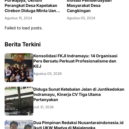
Purwajaya, Oknum
Inovasi Pemberdayaan
Perangkat Desa Kapetakan
Masyarakat Desa
Cirebon Diduga Minta Uang
Cangkingan
Koordinasi Hingga Rp15 Juta
Agustus 15, 2024
Agustus 05, 2024
Failed to load posts.
Berita Terkini
Konsolidasi FKJI Indramayu: 14 Organisasi
Pers Bersatu Perkuat Profesionalisme dan
KEJ
Agustus 05, 2026
KRIMINAL
Diduga Sunat Ketebalan Jalan di Juntikedokan
Indramayu, Kinerja CV Tiga Utama
Pertanyakan
Juli 31, 2026
Dua Pimpinan Redaksi Nusantaraindonesia.id
Ikuti UKW Madya di Majalengka