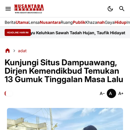
Berita
Utama
Lensa
Nusantara
Ruang
Publik
Khaza
nah
Gaya
Hidup
I
 Indramayu Keluhkan Sawah Tadah Hujan, Taufik Hidayat Janji Pe
HEADLINE HARI INI
adat
Kunjungi Situs Dampuawang,
Dirjen Kemendikbud Temukan
13 Gumuk Tinggalan Masa Lalu