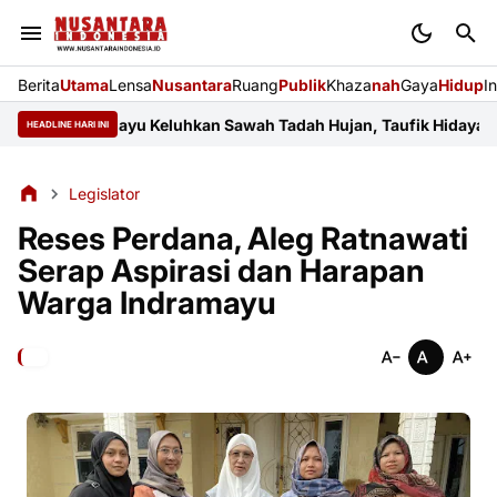
Berita
Utama
Lensa
Nusantara
Ruang
Publik
Khaza
nah
Gaya
Hidup
I
yar Indramayu Keluhkan Sawah Tadah Hujan, Taufik Hidayat Janji
HEADLINE HARI INI
Legislator
Reses Perdana, Aleg Ratnawati
Serap Aspirasi dan Harapan
Warga Indramayu