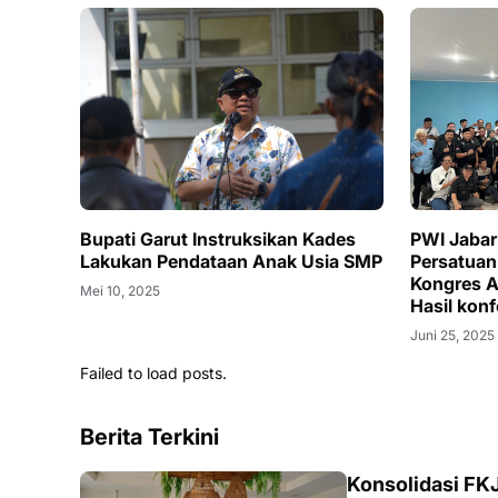
Bupati Garut Instruksikan Kades
PWI Jaba
Lakukan Pendataan Anak Usia SMP
Persatuan
Kongres Ad
Mei 10, 2025
Hasil konf
yang Ditu
Juni 25, 2025
Failed to load posts.
Berita Terkini
Konsolidasi FKJ