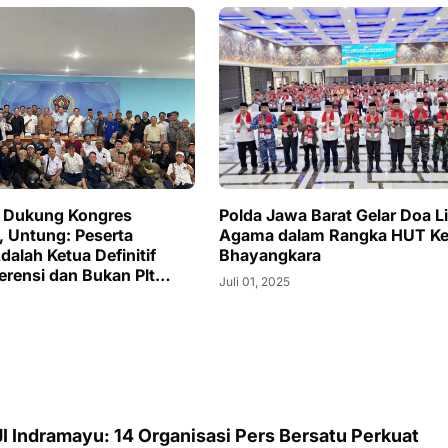
Polda Jawa Barat Gelar Doa L
r Dukung Kongres
Agama dalam Rangka HUT Ke
, Untung: Peserta
Bhayangkara
alah Ketua Definitif
erensi dan Bukan Plt
Juli 01, 2025
njuk
I Indramayu: 14 Organisasi Pers Bersatu Perkuat