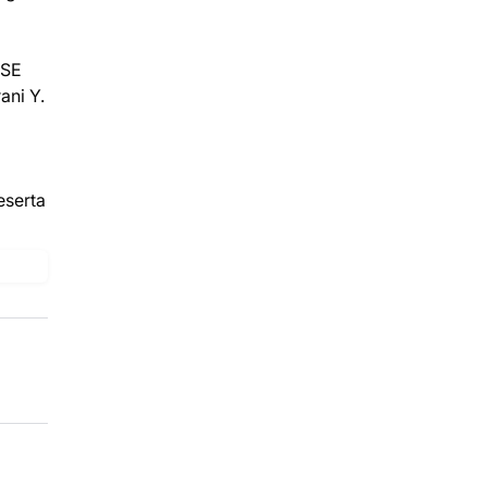
SSE
ani Y.
eserta