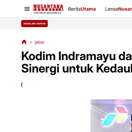
Berita
Utama
Lensa
Nusan
HEADLINE HARI INI
jabar
Kodim Indramayu dan
Sinergi untuk Kedau