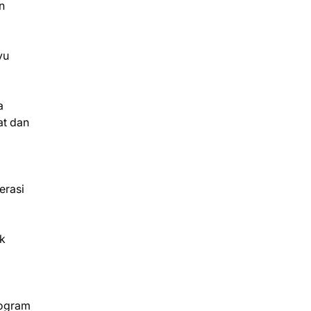
n
yu
a
at dan
erasi
ek
rogram