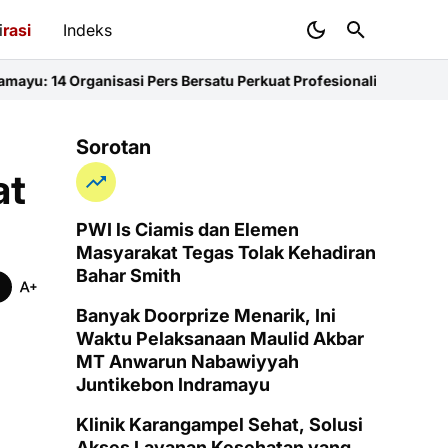
i
rasi
Indeks
asi Pers Bersatu Perkuat Profesionalisme dan KEJ
Diduga Sunat K
Sorotan
at
PWI ls Ciamis dan Elemen
Masyarakat Tegas Tolak Kehadiran
Bahar Smith
Banyak Doorprize Menarik, Ini
Waktu Pelaksanaan Maulid Akbar
MT Anwarun Nabawiyyah
Juntikebon Indramayu
Klinik Karangampel Sehat, Solusi
Akses Layanan Kesehatan yang