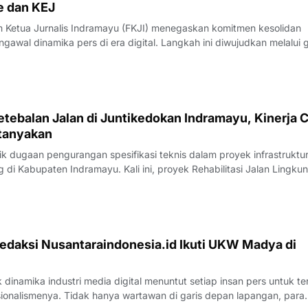
e dan KEJ
Ketua Jurnalis Indramayu (FKJI) menegaskan komitmen kesolidan
gawal dinamika pers di era digital. Langkah ini diwujudkan melalui 
nternal bertempat di Rumah Makan Payoe, Jalan Olahraga, Indramayu
rtemuan yang ber
tebalan Jalan di Juntikedokan Indramayu, Kinerja 
tanyakan
 dugaan pengurangan spesifikasi teknis dalam proyek infrastruktu
di Kabupaten Indramayu. Kali ini, proyek Rehabilitasi Jalan Lingku
, Kecamatan Juntinyuat, berada di bawah sorotan tajam lantaran
si pengerjaan yang
edaksi Nusantaraindonesia.id Ikuti UKW Madya di
inamika industri media digital menuntut setiap insan pers untuk te
sionalismenya. Tidak hanya wartawan di garis depan lapangan, para