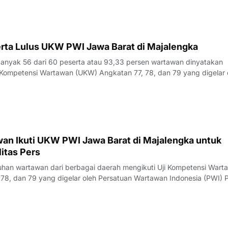
 merasa perlu kembali bercermin dan menguji kapasitas diri demi m
k yang disajik
rta Lulus UKW PWI Jawa Barat di Majalengka
yak 56 dari 60 peserta atau 93,33 persen wartawan dinyatakan
Kompetensi Wartawan (UKW) Angkatan 77, 78, dan 79 yang digelar 
23 Juli 2026.Penguji UKW, Rita, menyampaikan hasil evaluasi akhi
rlangsung pada Kamis (23/7/
an Ikuti UKW PWI Jawa Barat di Majalengka untuk
itas Pers
an wartawan dari berbagai daerah mengikuti Uji Kompetensi Wart
78, dan 79 yang digelar oleh Persatuan Wartawan Indonesia (PWI) P
engka, Rabu (22/7/2026).Pelaksana Tugas (Plt) Ketua PWI Jawa Bar
nyampaikan bahwa UK