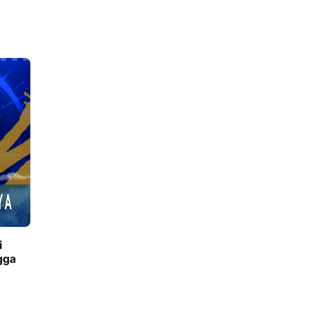
i
gga