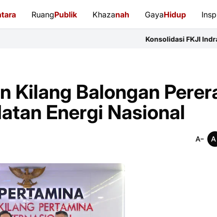
tara
Ruang
Publik
Khaza
nah
Gaya
Hidup
Insp
Konsolidasi FKJI Indramayu: 14 Organis
 Kilang Balongan Perer
latan Energi Nasional