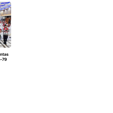
intas
-79