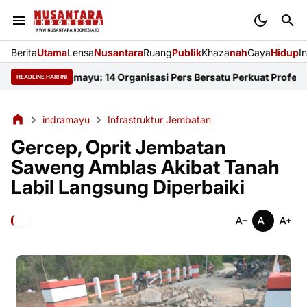
Berita
Utama
Lensa
Nusantara
Ruang
Publik
Khaza
nah
Gaya
Hidup
I
FKJI Indramayu: 14 Organisasi Pers Bersatu Perkuat Profesionali
HEADLINE HARI INI
indramayu
Infrastruktur Jembatan
Gercep, Oprit Jembatan
Saweng Amblas Akibat Tanah
Labil Langsung Diperbaiki