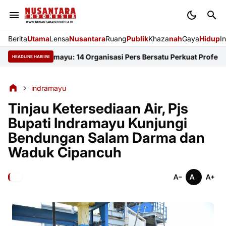
Berita
Utama
Lensa
Nusantara
Ruang
Publik
Khaza
nah
Gaya
Hidup
I
FKJI Indramayu: 14 Organisasi Pers Bersatu Perkuat Profesionali
HEADLINE HARI INI
indramayu
Tinjau Ketersediaan Air, Pjs
Bupati Indramayu Kunjungi
Bendungan Salam Darma dan
Waduk Cipancuh