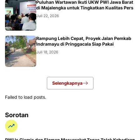
Puluhan Wartawan Ikuti UKW PWI Jawa Barat
di Majalengka untuk Tingkatkan Kualitas Pers
Juli 22, 2026
LOKAL
Rampung Lebih Cepat, Proyek Jalan Pemkab
Indramayu di Pringgacala Siap Pakai
Juli 18, 2026
Selengkapnya
Failed to load posts.
Sorotan
PWI ls Ciamis dan Elemen Masyarakat Tegas Tolak Kehadiran