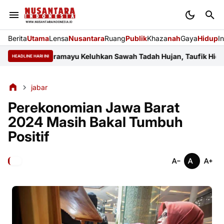
Berita
Utama
Lensa
Nusantara
Ruang
Publik
Khaza
nah
Gaya
Hidup
I
yar Indramayu Keluhkan Sawah Tadah Hujan, Taufik Hidayat Janji
HEADLINE HARI INI
jabar
Perekonomian Jawa Barat
2024 Masih Bakal Tumbuh
Positif