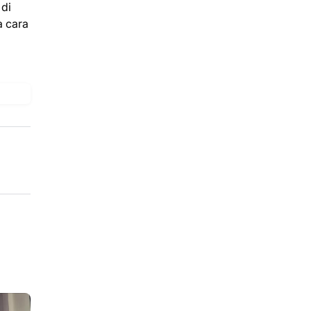
 di
a cara