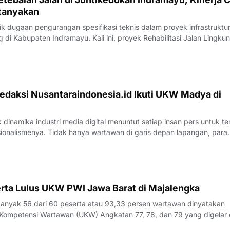
tanyakan
 dugaan pengurangan spesifikasi teknis dalam proyek infrastruktu
di Kabupaten Indramayu. Kali ini, proyek Rehabilitasi Jalan Lingku
, Kecamatan Juntinyuat, berada di bawah sorotan tajam lantaran
si pengerjaan yang
edaksi Nusantaraindonesia.id Ikuti UKW Madya di
inamika industri media digital menuntut setiap insan pers untuk te
sionalismenya. Tidak hanya wartawan di garis depan lapangan, para
 merasa perlu kembali bercermin dan menguji kapasitas diri demi m
k yang disajik
rta Lulus UKW PWI Jawa Barat di Majalengka
yak 56 dari 60 peserta atau 93,33 persen wartawan dinyatakan
Kompetensi Wartawan (UKW) Angkatan 77, 78, dan 79 yang digelar 
23 Juli 2026.Penguji UKW, Rita, menyampaikan hasil evaluasi akhi