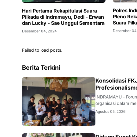
Polres In
Hari Pertama Rekapitulasi Suara
Pleno Rek
Pilkada di Indramayu, Dedi - Erwan
Suara Pil
dan Lucky - Sae Unggul Sementara
Desember 04
Desember 04, 2024
Failed to load posts.
Berita Terkini
Konsolidasi FKJ
Profesionalism
INDRAMAYU - Forum 
organisasi dalam men
rapat konsolidasi i
Agustus 05, 2026
Rabu (5/8/2026).Pe
Diduga Sunat Ke