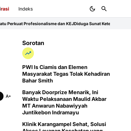
i
rasi
Indeks
fesionalisme dan KEJ
Diduga Sunat Ketebalan Jalan di Juntikedok
Sorotan
PWI ls Ciamis dan Elemen
Masyarakat Tegas Tolak Kehadiran
Bahar Smith
Banyak Doorprize Menarik, Ini
Waktu Pelaksanaan Maulid Akbar
MT Anwarun Nabawiyyah
Juntikebon Indramayu
Klinik Karangampel Sehat, Solusi
Akses Layanan Kesehatan yang