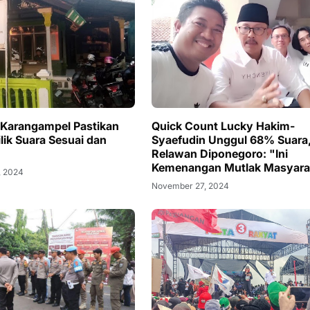
Karangampel Pastikan
Quick Count Lucky Hakim-
ilik Suara Sesuai dan
Syaefudin Unggul 68% Suara
Relawan Diponegoro: "Ini
Kemenangan Mutlak Masyara
, 2024
Indramayu"
November 27, 2024