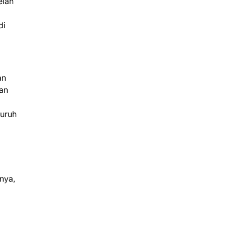
elah
di
an
an
luruh
nya,