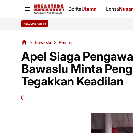
Berita
Utama
Lensa
Nusan
Kon
HEADLINE HARI INI
Bawaslu
Pemilu
Apel Siaga Pengawa
Bawaslu Minta Peng
Tegakkan Keadilan