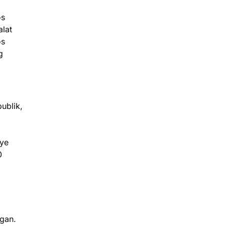
os
alat
os
g
ublik,
g
nye
0
gan.