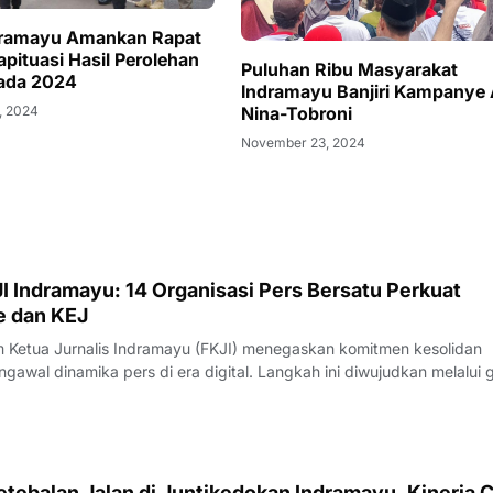
dramayu Amankan Rapat
apituasi Hasil Perolehan
Puluhan Ribu Masyarakat
kada 2024
Indramayu Banjiri Kampanye
Nina-Tobroni
, 2024
November 23, 2024
I Indramayu: 14 Organisasi Pers Bersatu Perkuat
e dan KEJ
Ketua Jurnalis Indramayu (FKJI) menegaskan komitmen kesolidan
gawal dinamika pers di era digital. Langkah ini diwujudkan melalui 
nternal bertempat di Rumah Makan Payoe, Jalan Olahraga, Indramayu
rtemuan yang ber
tebalan Jalan di Juntikedokan Indramayu, Kinerja 