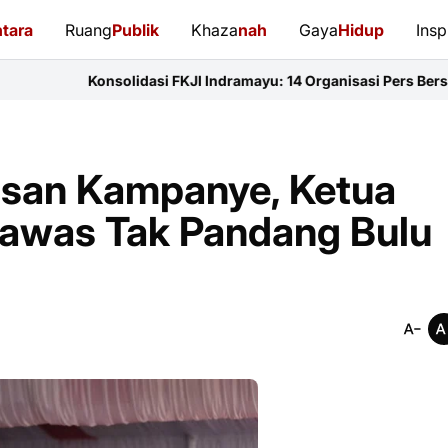
tara
Ruang
Publik
Khaza
nah
Gaya
Hidup
Insp
solidasi FKJI Indramayu: 14 Organisasi Pers Bersatu Perkuat Pro
san Kampanye, Ketua
awas Tak Pandang Bulu