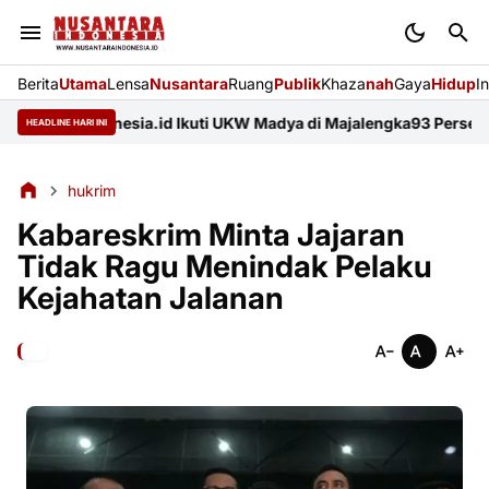
Berita
Utama
Lensa
Nusantara
Ruang
Publik
Khaza
nah
Gaya
Hidup
I
araindonesia.id Ikuti UKW Madya di Majalengka
93 Persen Pesert
HEADLINE HARI INI
hukrim
Kabareskrim Minta Jajaran
Tidak Ragu Menindak Pelaku
Kejahatan Jalanan