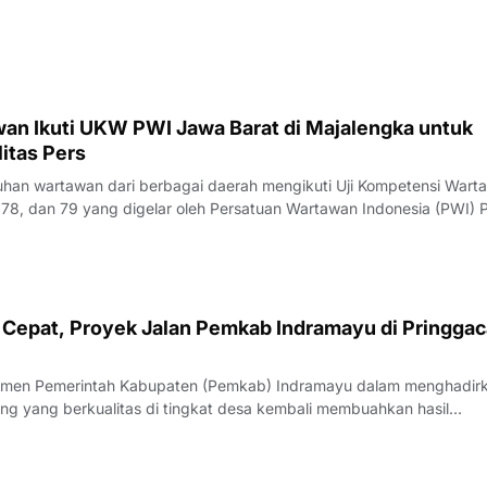
23 Juli 2026.Penguji UKW, Rita, menyampaikan hasil evaluasi akhi
rlangsung pada Kamis (23/7/
an Ikuti UKW PWI Jawa Barat di Majalengka untuk
itas Pers
an wartawan dari berbagai daerah mengikuti Uji Kompetensi Wart
78, dan 79 yang digelar oleh Persatuan Wartawan Indonesia (PWI) P
engka, Rabu (22/7/2026).Pelaksana Tugas (Plt) Ketua PWI Jawa Bar
nyampaikan bahwa UK
Cepat, Proyek Jalan Pemkab Indramayu di Pringgac
men Pemerintah Kabupaten (Pemkab) Indramayu dalam menghadir
ang yang berkualitas di tingkat desa kembali membuahkan hasil
rgi yang apik antara pemangku kebijakan dan penyedia jasa, proyek
i Desa Pringgacala, Kecamatan Kar