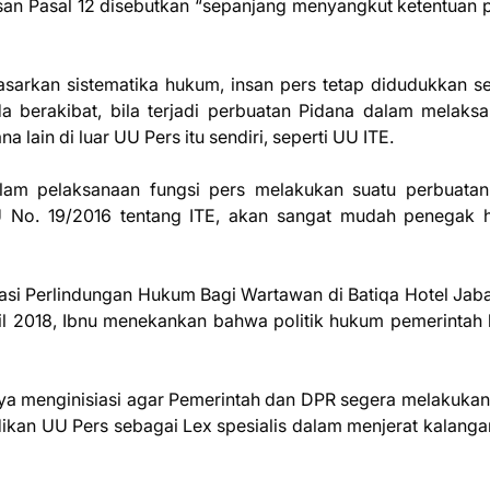
san Pasal 12 disebutkan “sepanjang menyangkut ketentuan 
arkan sistematika hukum, insan pers tetap didudukkan s
da berakibat, bila terjadi perbuatan Pidana dalam melaks
a lain di luar UU Pers itu sendiri, seperti UU ITE.
lam pelaksanaan fungsi pers melakukan suatu perbuata
 No. 19/2016 tentang ITE, akan sangat mudah penegak
isasi Perlindungan Hukum Bagi Wartawan di Batiqa Hotel Jab
ril 2018, Ibnu menekankan bahwa politik hukum pemerintah
ya menginisiasi agar Pemerintah dan DPR segera melakukan 
kan UU Pers sebagai Lex spesialis dalam menjerat kalanga