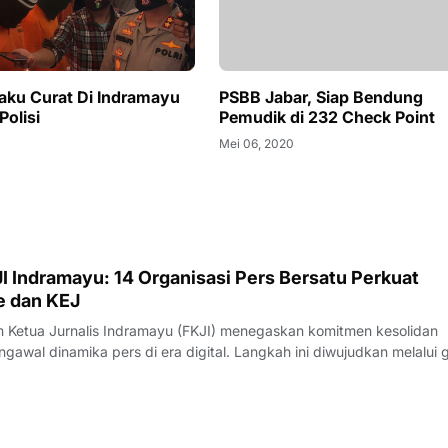
aku Curat Di Indramayu
PSBB Jabar, Siap Bendung
Polisi
Pemudik di 232 Check Point
Mei 06, 2020
I Indramayu: 14 Organisasi Pers Bersatu Perkuat
e dan KEJ
Ketua Jurnalis Indramayu (FKJI) menegaskan komitmen kesolidan
gawal dinamika pers di era digital. Langkah ini diwujudkan melalui 
nternal bertempat di Rumah Makan Payoe, Jalan Olahraga, Indramayu
rtemuan yang ber