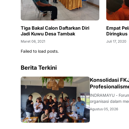
Tiga Bakal Calon Daftarkan Diri
Empat Pel
Jadi Kuwu Desa Tambak
Diringkus 
Maret 06, 2021
Juli 17, 2020
Failed to load posts.
Berita Terkini
Konsolidasi FKJ
Profesionalism
INDRAMAYU - Forum 
organisasi dalam men
rapat konsolidasi i
Agustus 05, 2026
Rabu (5/8/2026).Pe