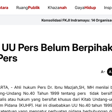
tara
Ruang
Publik
Khaza
nah
Gaya
Hidup
Insp
Konsolidasi FKJI Indramayu: 14 Organisasi Pers Bersatu P
, UU Pers Belum Berpiha
Pers
RTA, - Ahli hukum Pers Dr. Ibnu Mazjah,SH, MH menilai
ng-Undang No.40 Tahun 1999 tentang pers tidak bersif
ialis atau hukum yang bersifat khusus dari Kitab Undang-
m Pidana (KUHP). Hal ini disebabkan UU No.40 tahun 1999
ketentuan yang mengatur perbuatan pidana berhubungan 