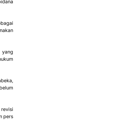
pidana
ebagai
anakan
n yang
 hukum
abeka,
 belum
revisi
n pers