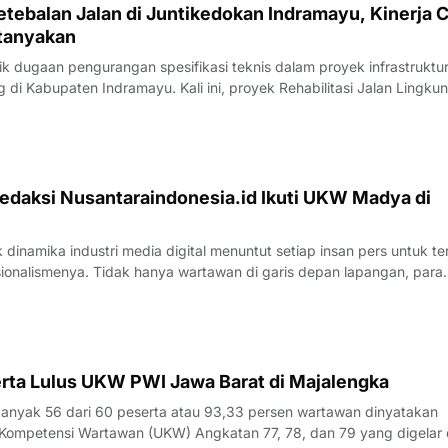
tebalan Jalan di Juntikedokan Indramayu, Kinerja 
tanyakan
 dugaan pengurangan spesifikasi teknis dalam proyek infrastruktu
di Kabupaten Indramayu. Kali ini, proyek Rehabilitasi Jalan Lingku
, Kecamatan Juntinyuat, berada di bawah sorotan tajam lantaran
si pengerjaan yang
edaksi Nusantaraindonesia.id Ikuti UKW Madya di
inamika industri media digital menuntut setiap insan pers untuk te
sionalismenya. Tidak hanya wartawan di garis depan lapangan, para
 merasa perlu kembali bercermin dan menguji kapasitas diri demi m
k yang disajik
rta Lulus UKW PWI Jawa Barat di Majalengka
yak 56 dari 60 peserta atau 93,33 persen wartawan dinyatakan
Kompetensi Wartawan (UKW) Angkatan 77, 78, dan 79 yang digelar 