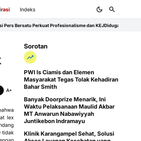
i
rasi
Indeks
erkuat Profesionalisme dan KEJ
Diduga Sunat Ketebalan Jalan di 
Sorotan
k
PWI ls Ciamis dan Elemen
Masyarakat Tegas Tolak Kehadiran
Bahar Smith
Banyak Doorprize Menarik, Ini
Waktu Pelaksanaan Maulid Akbar
 bahwa
MT Anwarun Nabawiyyah
at lex
Juntikebon Indramayu
undang
 tidak
Klinik Karangampel Sehat, Solusi
dengan
Akses Layanan Kesehatan yang