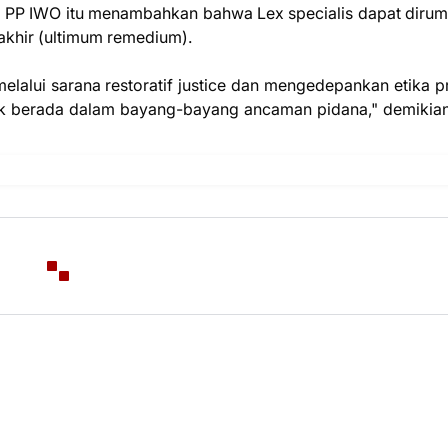
i PP IWO itu menambahkan bahwa Lex specialis dapat diru
rakhir (ultimum remedium).
lui sarana restoratif justice dan mengedepankan etika pr
dak berada dalam bayang-bayang ancaman pidana," demikian