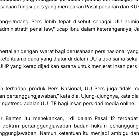
ksanaan fungsi pers yang merupakan Pasal padanan dari KU
ang-Undang Pers lebih tepat disebut sebagai UU admini
dministratif penal law," ucap Ibnu dalam keterangannya, Ja
 bertalian dengan syarat bagi perusahaan pers nasional yang
tentuan pidana yang diatur di dalam UU a quo sama sekali
HP yang kerap dijadikan sarana untuk menjerat insan pers
an terhadap produk Pers Nasional, UU Pers juga tidak me
n pertanggungjawaban,” kata dia. Ujung-ujungnya, kata dia
ngetrend adalan UU ITE bagi insan pers dari media online.
ar Banten itu menekankan, di dalam Pasal 12 terdapat
an doktrin pertanggungjawaban badan hukum penanggun
nggungjawaban. Namun ketentuan itu menjadi ambigu dan