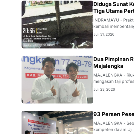
KRIMINAL
Diduga Sunat Ke
Tiga Utama Per
INDRAMAYU - Praktik
kembali membentang 
Desa Juntikedokan I
Juli 31, 2026
ditemukannya indika
Dua Pimpinan R
Majalengka
MAJALENGKA - Riuk d
mengasah taji profe
nakhoda redaksi pun
Juli 23, 2026
mutu karya jurnalisti
93 Persen Pese
MAJALENGKA - Seban
kompeten dalam Uji 