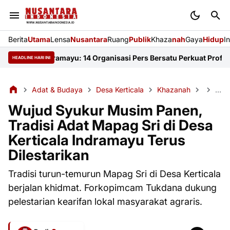
Berita
Utama
Lensa
Nusantara
Ruang
Publik
Khaza
nah
Gaya
Hidup
I
 FKJI Indramayu: 14 Organisasi Pers Bersatu Perkuat Profesional
HEADLINE HARI INI
Adat & Budaya
Desa Kerticala
Khazanah
Sab
Wujud Syukur Musim Panen,
Tradisi Adat Mapag Sri di Desa
Kerticala Indramayu Terus
Dilestarikan
Tradisi turun-temurun Mapag Sri di Desa Kerticala
berjalan khidmat. Forkopimcam Tukdana dukung
pelestarian kearifan lokal masyarakat agraris.